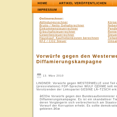
HOME
ARTIKEL VERÖFFENTLICHEN
IMPRESSUM
Onlinerechner
:
Abfindungsrechner
Körpe
Brutto / Netto Gehaltsrechner
Neben
Einkommensteuerrechner
Pendl
Erbschaftsteuerrechner
Rente
Gewerbesteuerrechner
Steue
Hauskauf: Kaufnebenkosten berechnen
Teilw
KFZ / CO2 Steuer
Umsat
Vorwürfe gegen den Westerwel
Diffamierungskampagne
13. März 2010
LINDNER: Vorwürfe gegen WESTERWELLE sind Teil e
(pressrelations) FDP-Sprecher WULF OEHME teilt mit
Vorsitzenden der Linkspartei GESINE LÃ–TZSCH er
â€žDie Vorwürfe gegen den Bundesaußenminister si
Diffamierungskampagne. Es ist ein skandalöser Ti
.
deren Vorgängerin sich verbrecherisch am Staatsv
Vorwurf der Korruption erhebt. Es sollte demokrat
gebieten.â€œ