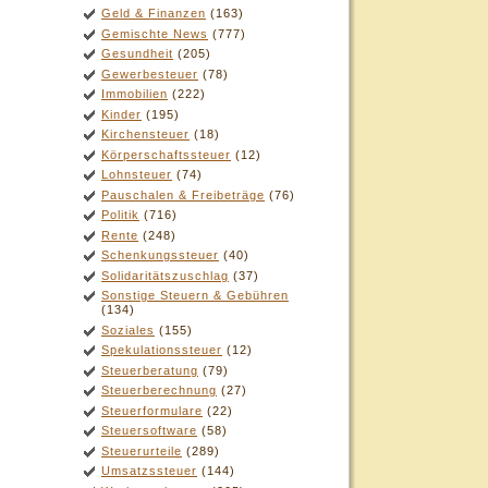
Geld & Finanzen
(163)
Gemischte News
(777)
Gesundheit
(205)
Gewerbesteuer
(78)
Immobilien
(222)
Kinder
(195)
Kirchensteuer
(18)
Körperschaftssteuer
(12)
Lohnsteuer
(74)
Pauschalen & Freibeträge
(76)
Politik
(716)
Rente
(248)
Schenkungssteuer
(40)
Solidaritätszuschlag
(37)
Sonstige Steuern & Gebühren
(134)
Soziales
(155)
Spekulationssteuer
(12)
Steuerberatung
(79)
Steuerberechnung
(27)
Steuerformulare
(22)
Steuersoftware
(58)
Steuerurteile
(289)
Umsatzssteuer
(144)