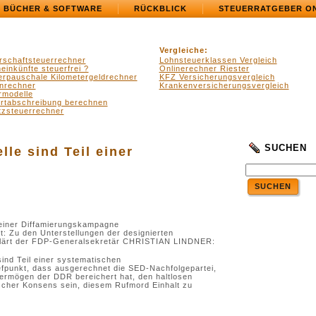
BÜCHER & SOFTWARE
RÜCKBLICK
STEUERRATGEBER O
Vergleiche:
rschaftsteuerrechner
Lohnsteuerklassen Vergleich
einkünfte steuerfrei ?
Onlinerechner Riester
erpauschale Kilometergeldrechner
KFZ Versicherungsvergleich
nrechner
Krankenversicherungsvergleich
rmodelle
ertabschreibung berechnen
zsteuerrechner
SUCHEN
le sind Teil einer
SUCHEN
iner Diffamierungskampagne
: Zu den Unterstellungen der designierten
klärt der FDP-Generalsekretär CHRISTIAN LINDNER:
nd Teil einer systematischen
efpunkt, dass ausgerechnet die SED-Nachfolgepartei,
ermögen der DDR bereichert hat, den haltlosen
ischer Konsens sein, diesem Rufmord Einhalt zu