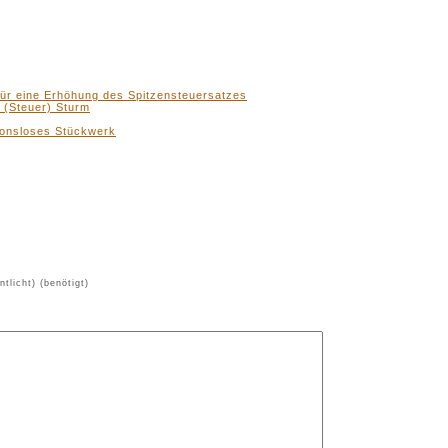
für eine Erhöhung des Spitzensteuersatzes
 (Steuer) Sturm
sionsloses Stückwerk
ntlicht) (benötigt)