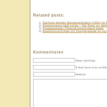
.
Related posts:
Sachsen-Anhalts Ministerpräsident (CDU) ist 
Sommerpause bald vorbei – Die Ruhe vor dem
Fundamentales Finanzierungsproblem bleibt
Koalitionsvorschlag zur Energierwende ist vi
Kommentieren
Name (benötigt)
E-Mail (wird nicht veröffe
Website