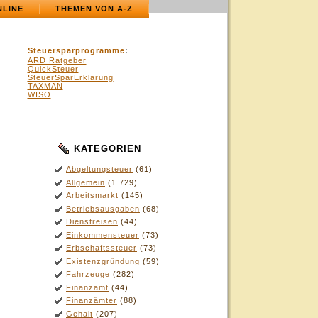
NLINE
THEMEN VON A-Z
Steuersparprogramme
:
ARD Ratgeber
QuickSteuer
SteuerSparErklärung
TAXMAN
WISO
KATEGORIEN
Abgeltungsteuer
(61)
Allgemein
(1.729)
Arbeitsmarkt
(145)
Betriebsausgaben
(68)
Dienstreisen
(44)
Einkommensteuer
(73)
Erbschaftssteuer
(73)
Existenzgründung
(59)
Fahrzeuge
(282)
Finanzamt
(44)
Finanzämter
(88)
Gehalt
(207)