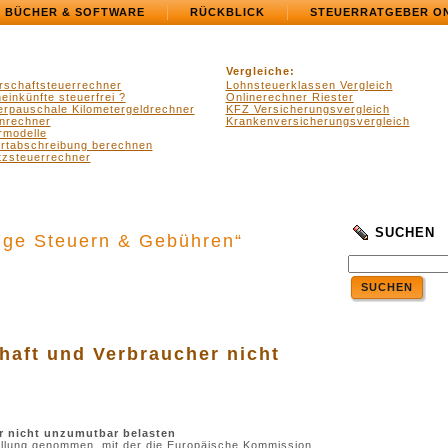
BÜCHER & SOFTWARE
RÜCKBLICK
STEUERRATGEBER O
Vergleiche:
rschaftsteuerrechner
Lohnsteuerklassen Vergleich
einkünfte steuerfrei ?
Onlinerechner Riester
erpauschale Kilometergeldrechner
KFZ Versicherungsvergleich
nrechner
Krankenversicherungsvergleich
rmodelle
ertabschreibung berechnen
zsteuerrechner
SUCHEN
tige Steuern & Gebühren“
SUCHEN
.
.
haft und Verbraucher nicht
r nicht unzumutbar belasten
tellung genommen, mit der die Europäische Kommission