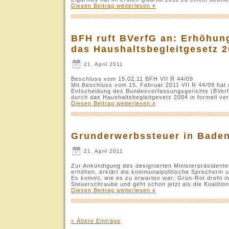
Diesen Beitrag weiterlesen »
BFH ruft BVerfG an: Erhöhung
das Haushaltsbegleitgesetz 
21. April 2011
Beschluss vom 15.02.11 BFH VII R 44/09
Mit Beschluss vom 15. Februar 2011 VII R 44/09 hat 
Entscheidung des Bundesverfassungsgerichts (BVerfG
durch das Haushaltsbegleitgesetz 2004 in formell v
Diesen Beitrag weiterlesen »
Grunderwerbssteuer in Bade
21. April 2011
Zur Ankündigung des designierten Ministerpräsident
erhöhen, erklärt die kommunalpolitische Sprecherin
Es kommt, wie es zu erwarten war: Grün-Rot dreht i
Steuerschraube und geht schon jetzt als die Koalitio
Diesen Beitrag weiterlesen »
« Ältere Einträge