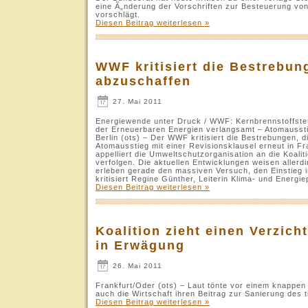
eine Ã„nderung der Vorschriften zur Besteuerung vo
vorschlägt.
Diesen Beitrag weiterlesen »
WWF kritisiert die Bestrebun
abzuschaffen
27. Mai 2011
Energiewende unter Druck / WWF: Kernbrennstoffste
der Erneuerbaren Energien verlangsamt – Atomausst
Berlin (ots) – Der WWF kritisiert die Bestrebungen, 
Atomausstieg mit einer Revisionsklausel erneut in Fra
appelliert die Umweltschutzorganisation an die Koali
verfolgen. Die aktuellen Entwicklungen weisen allerd
erleben gerade den massiven Versuch, den Einstieg in
kritisiert Regine Günther, Leiterin Klima- und Energ
Diesen Beitrag weiterlesen »
Koalition zieht einen Verzich
in Erwägung
26. Mai 2011
Frankfurt/Oder (ots) – Laut tönte vor einem knappen
auch die Wirtschaft ihren Beitrag zur Sanierung des 
Diesen Beitrag weiterlesen »