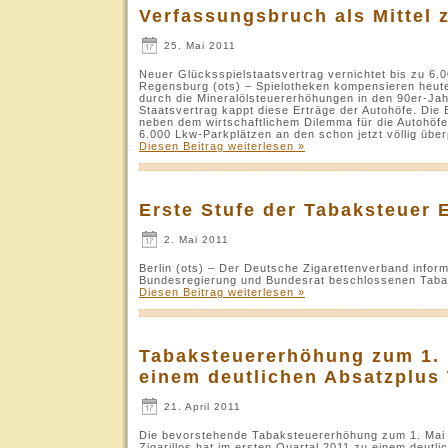
Verfassungsbruch als Mittel 
25. Mai 2011
Neuer Glücksspielstaatsvertrag vernichtet bis zu 6
Regensburg (ots) – Spielotheken kompensieren heute 
durch die Mineralölsteuererhöhungen in den 90er-Jah
Staatsvertrag kappt diese Erträge der Autohöfe. Die
neben dem wirtschaftlichem Dilemma für die Autohöfe a
6.000 Lkw-Parkplätzen an den schon jetzt völlig übe
Diesen Beitrag weiterlesen »
Erste Stufe der Tabaksteuer
2. Mai 2011
Berlin (ots) – Der Deutsche Zigarettenverband informi
Bundesregierung und Bundesrat beschlossenen Tabak
Diesen Beitrag weiterlesen »
Tabaksteuererhöhung zum 1. 
einem deutlichen Absatzplus
21. April 2011
Die bevorstehende Tabaksteuererhöhung zum 1. Mai 20
Zigarillos hat im ersten Quartal 2011 zu einem deutl