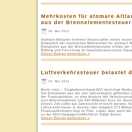
Mehrkosten für atomare Altla
aus der Brennelementesteuer
26. Mai 2011
Atomare Altlasten kommen Steuerzahler immer teurer
Anlässlich der neuerlichen Mehrkosten für atomare Al
Einnahmen aus der Brennelementesteuer erklärt der H
Bildung und Forschung im Haushaltsausschuss Kla
Diesen Beitrag weiterlesen »
Luftverkehrssteuer belastet 
25. Mai 2011
Berlin (ots) – Flughafenverband ADV berichtigt Mel
Die Einnahmen aus der seit Jahresbeginn geltenden
der Finanzpolitiker, so eine Analyse der Verkehrsex
sich Mehreinnahmen von 940 Millionen Euro für dieses 
Dieses Ziel sollte auf Jahressicht erreicht werden.
Luftverkehrsteuer in diesem Jahr lediglich 573 Millio
Finanzaufkommen liegt im Plan. Leider aber auch die
so der ADV-Hauptgeschäftsführer Ralph Beisel.
Diesen Beitrag weiterlesen »