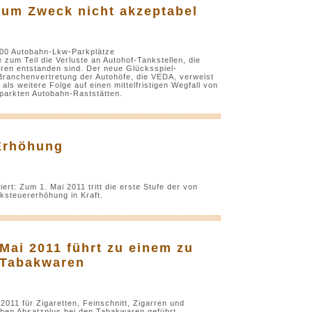
zum Zweck nicht akzeptabel
.000 Autobahn-Lkw-Parkplätze
zum Teil die Verluste an Autohof-Tankstellen, die
ren entstanden sind. Der neue Glücksspiel-
 Branchenvertretung der Autohöfe, die VEDA, verweist
ls weitere Folge auf einen mittelfristigen Wegfall von
rparkten Autobahn-Raststätten.
 Erhöhung
ert: Zum 1. Mai 2011 tritt die erste Stufe der von
steuererhöhung in Kraft.
Mai 2011 führt zu einem zu
 Tabakwaren
11 für Zigaretten, Feinschnitt, Zigarren und
ichen Absatzplus bei den Tabakwaren geführt.