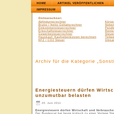
HOME
ARTIKEL VERÖFFENTLICHEN
IMPRESSUM
Onlinerechner
:
Abfindungsrechner
Körpe
Brutto / Netto Gehaltsrechner
Neben
Einkommensteuerrechner
Pendl
Erbschaftsteuerrechner
Rente
Gewerbesteuerrechner
Steue
Hauskauf: Kaufnebenkosten berechnen
Teilw
KFZ / CO2 Steuer
Umsat
Archiv für die Kategorie „Sons
Energiesteuern dürfen Wirtsc
unzumutbar belasten
20. Juni 2011
Energiesteuern dürfen Wirtschaft und Verbrauche
Der Bundesrat hat heute kritisch zu einer Vorlage S