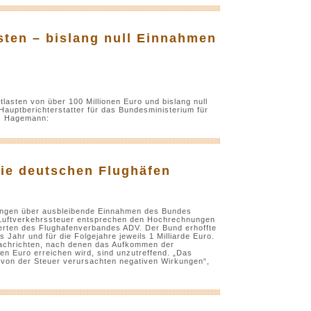
sten – bislang null Einnahmen
tlasten von über 100 Millionen Euro und bislang null
auptberichterstatter für das Bundesministerium für
us Hagemann:
die deutschen Flughäfen
dungen über ausbleibende Einnahmen des Bundes
 Luftverkehrssteuer entsprechen den Hochrechnungen
perten des Flughafenverbandes ADV. Der Bund erhoffte
Jahr und für die Folgejahre jeweils 1 Milliarde Euro.
 Nachrichten, nach denen das Aufkommen der
nen Euro erreichen wird, sind unzutreffend. „Das
 von der Steuer verursachten negativen Wirkungen“,