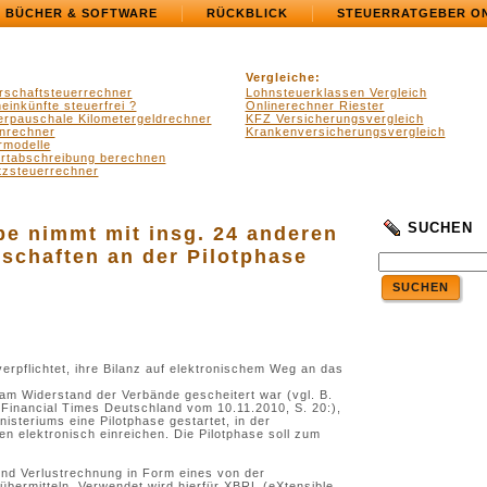
BÜCHER & SOFTWARE
RÜCKBLICK
STEUERRATGEBER O
Vergleiche:
rschaftsteuerrechner
Lohnsteuerklassen Vergleich
einkünfte steuerfrei ?
Onlinerechner Riester
erpauschale Kilometergeldrechner
KFZ Versicherungsvergleich
nrechner
Krankenversicherungsvergleich
rmodelle
ertabschreibung berechnen
zsteuerrechner
SUCHEN
pe nimmt mit insg. 24 anderen
schaften an der Pilotphase
SUCHEN
rpflichtet, ihre Bilanz auf elektronischem Weg an das
am Widerstand der Verbände gescheitert war (vgl. B.
: Financial Times Deutschland vom 10.11.2010, S. 20:),
isteriums eine Pilotphase gestartet, in der
n elektronisch einreichen. Die Pilotphase soll zum
 und Verlustrechnung in Form eines von der
bermitteln. Verwendet wird hierfür XBRL (eXtensible