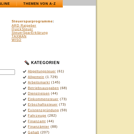
NLINE
THEMEN VON A-Z
Steuersparprogramme
:
ARD Ratgeber
QuickSteuer
SteuerSparErklärung
TAXMAN
WISO
KATEGORIEN
Abgeltungsteuer
(61)
Allgemein
(1.729)
Arbeitsmarkt
(145)
Betriebsausgaben
(68)
Dienstreisen
(44)
Einkommensteuer
(73)
Erbschaftssteuer
(73)
Existenzgründung
(59)
Fahrzeuge
(282)
Finanzamt
(44)
Finanzämter
(88)
Gehalt
(207)