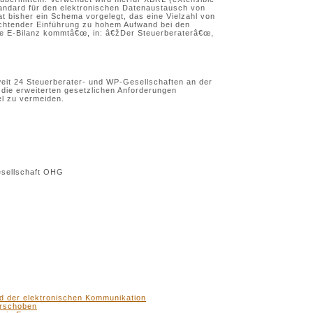
tandard für den elektronischen Datenaustausch von
 bisher ein Schema vorgelegt, das eine Vielzahl von
lichtender Einführung zu hohem Aufwand bei den
žDie E-Bilanz kommtâ€œ, in: â€žDer Steuerberaterâ€œ,
eit 24 Steuerberater- und WP-Gesellschaften an der
uf die erweiterten gesetzlichen Anforderungen
l zu vermeiden.
esellschaft OHG
nd der elektronischen Kommunikation
erschoben