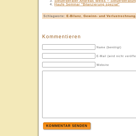
Steuerberater Andreas Weiss – Steuerberatun
Haufe Seminar "Bilanzierung spezial"
Schlagworte:
E-Bilanz
,
Gewinn- und Verlustrechnung
Kommentieren
Name (benötigt)
E-Mail (wird nicht veröffe
Website
KOMMENTAR SENDEN