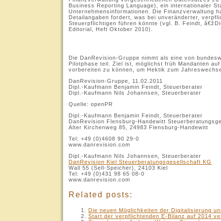
Business Reporting Language), ein internationaler S
Unternehmensinformationen. Die Finanzverwaltung hat
Detailangaben fordert, was bei unveränderter, verpf
Steuerpflichtigen führen könnte (vgl. B. Feindt, â€
Editorial, Heft Oktober 2010).
.
Die DanRevision-Gruppe nimmt als eine von bundesw
Pilotphase teil. Ziel ist, möglichst früh Mandanten a
vorbereiten zu können, um Hektik zum Jahreswechse
DanRevision-Gruppe, 11.02.2011
Dipl.-Kaufmann Benjamin Feindt, Steuerberater
Dipl.-Kaufmann Nils Johannsen, Steuerberater
Quelle: openPR
Dipl.-Kaufmann Benjamin Feindt, Steuerberater
DanRevision Flensburg-Handewitt Steuerberatungsg
Alter Kirchenweg 85, 24983 Flensburg-Handewitt
Tel: +49 (0)4608 90 29-0
www.danrevision.com
Dipl.-Kaufmann Nils Johannsen, Steuerberater
DanRevision Kiel Steuerberatungsgesellschaft KG
Wall 55 (Sell-Speicher), 24103 Kiel
Tel: +49 (0)431 98 65 08-0
www.danrevision.com
Related posts:
Die neuen Möglichkeiten der Digitalisierung u
Start der verpflichtenden E-Bilanz auf 2014 v