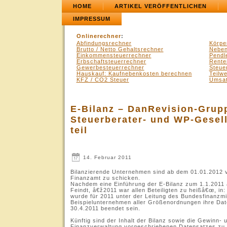
HOME
ARTIKEL VERÖFFENTLICHEN
IMPRESSUM
Onlinerechner
:
Abfindungsrechner
Körpe
Brutto / Netto Gehaltsrechner
Neben
Einkommensteuerrechner
Pendl
Erbschaftsteuerrechner
Rente
Gewerbesteuerrechner
Steue
Hauskauf: Kaufnebenkosten berechnen
Teilw
KFZ / CO2 Steuer
Umsat
E-Bilanz – DanRevision-Grup
Steuerberater- und WP-Gesell
teil
14. Februar 2011
Bilanzierende Unternehmen sind ab dem 01.01.2012 ve
Finanzamt zu schicken.
Nachdem eine Einführung der E-Bilanz zum 1.1.2011 
Feindt, â€ž2011 war allen Beteiligten zu heißâ€œ, in
wurde für 2011 unter der Leitung des Bundesfinanzmin
Beispielunternehmen aller Größenordnungen ihre Date
30.4.2011 beendet sein.
Künftig sind der Inhalt der Bilanz sowie die Gewinn-
Finanzverwaltung vorgeschriebenen Datensatzes zu ü