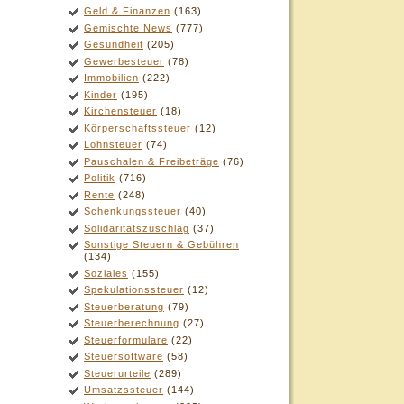
Geld & Finanzen
(163)
Gemischte News
(777)
Gesundheit
(205)
Gewerbesteuer
(78)
Immobilien
(222)
Kinder
(195)
Kirchensteuer
(18)
Körperschaftssteuer
(12)
Lohnsteuer
(74)
Pauschalen & Freibeträge
(76)
Politik
(716)
Rente
(248)
Schenkungssteuer
(40)
Solidaritätszuschlag
(37)
Sonstige Steuern & Gebühren
(134)
Soziales
(155)
Spekulationssteuer
(12)
Steuerberatung
(79)
Steuerberechnung
(27)
Steuerformulare
(22)
Steuersoftware
(58)
Steuerurteile
(289)
Umsatzssteuer
(144)