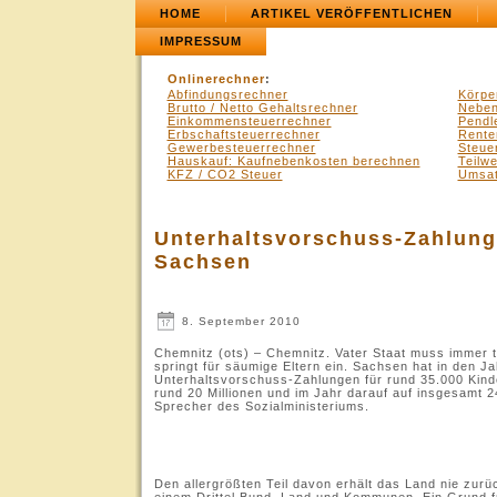
HOME
ARTIKEL VERÖFFENTLICHEN
IMPRESSUM
Onlinerechner
:
Abfindungsrechner
Körpe
Brutto / Netto Gehaltsrechner
Neben
Einkommensteuerrechner
Pendl
Erbschaftsteuerrechner
Rente
Gewerbesteuerrechner
Steue
Hauskauf: Kaufnebenkosten berechnen
Teilw
KFZ / CO2 Steuer
Umsat
Unterhaltsvorschuss-Zahlunge
Sachsen
8. September 2010
Chemnitz (ots) – Chemnitz. Vater Staat muss immer ti
springt für säumige Eltern ein. Sachsen hat in den J
Unterhaltsvorschuss-Zahlungen für rund 35.000 Kind
rund 20 Millionen und im Jahr darauf auf insgesamt 2
Sprecher des Sozialministeriums.
.
Den allergrößten Teil davon erhält das Land nie zu