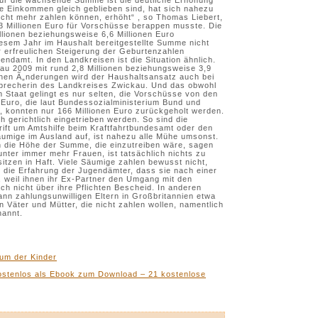
ür die wachsende Summe ist die deutliche Erhöhung
ie Einkommen gleich geblieben sind, hat sich nahezu
nicht mehr zahlen können, erhöht“ , so Thomas Liebert,
23 Millionen Euro für Vorschüsse berappen musste. Die
lionen beziehungsweise 6,6 Millionen Euro
iesem Jahr im Haushalt bereitgestellte Summe nicht
r erfreulichen Steigerung der Geburtenzahlen
damt. In den Landkreisen ist die Situation ähnlich.
au 2009 mit rund 2,8 Millionen beziehungsweise 3,9
ichen Ã„nderungen wird der Haushaltsansatz auch bei
 Sprecherin des Landkreises Zwickau. Und das obwohl
m Staat gelingt es nur selten, die Vorschüsse von den
 Euro, die laut Bundessozialministerium Bund und
 konnten nur 166 Millionen Euro zurückgeholt werden.
 gerichtlich eingetrieben werden. So sind die
ft um Amtshilfe beim Kraftfahrtbundesamt oder den
umige im Ausland auf, ist nahezu alle Mühe umsonst.
n die Höhe der Summe, die einzutreiben wäre, sagen
unter immer mehr Frauen, ist tatsächlich nichts zu
sitzen in Haft. Viele Säumige zahlen bewusst nicht,
o die Erfahrung der Jugendämter, dass sie nach einer
t, weil ihnen ihr Ex-Partner den Umgang mit den
h nicht über ihre Pflichten Bescheid. In anderen
nn zahlungsunwilligen Eltern in Großbritannien etwa
 Väter und Mütter, die nicht zahlen wollen, namentlich
nannt.
ium der Kinder
kostenlos als Ebook zum Download – 21 kostenlose