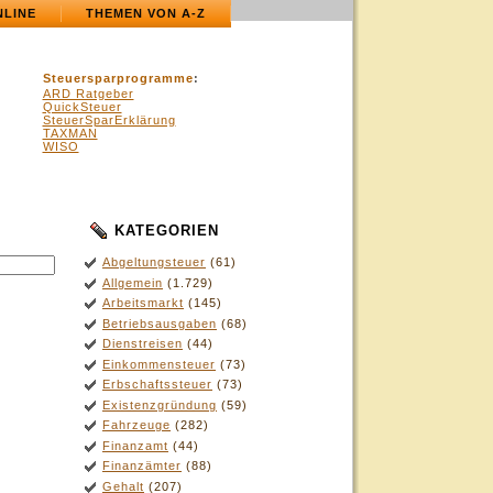
NLINE
THEMEN VON A-Z
Steuersparprogramme
:
ARD Ratgeber
QuickSteuer
SteuerSparErklärung
TAXMAN
WISO
KATEGORIEN
Abgeltungsteuer
(61)
Allgemein
(1.729)
Arbeitsmarkt
(145)
Betriebsausgaben
(68)
Dienstreisen
(44)
Einkommensteuer
(73)
Erbschaftssteuer
(73)
Existenzgründung
(59)
Fahrzeuge
(282)
Finanzamt
(44)
Finanzämter
(88)
Gehalt
(207)