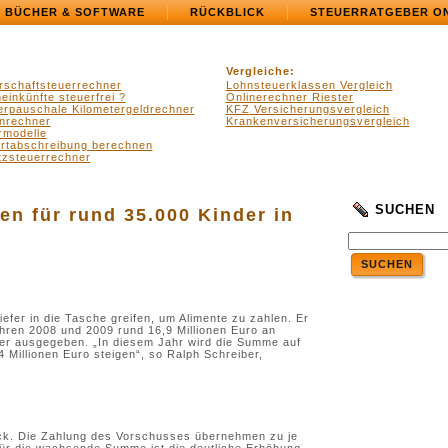
BÜCHER & SOFTWARE
RÜCKBLICK
STEUERRATGEBER O
Vergleiche:
rschaftsteuerrechner
Lohnsteuerklassen Vergleich
einkünfte steuerfrei ?
Onlinerechner Riester
erpauschale Kilometergeldrechner
KFZ Versicherungsvergleich
nrechner
Krankenversicherungsvergleich
rmodelle
ertabschreibung berechnen
zsteuerrechner
SUCHEN
n für rund 35.000 Kinder in
SUCHEN
efer in die Tasche greifen, um Alimente zu zahlen. Er
ahren 2008 und 2009 rund 16,9 Millionen Euro an
er ausgegeben. „In diesem Jahr wird die Summe auf
4 Millionen Euro steigen“, so Ralph Schreiber,
rück. Die Zahlung des Vorschusses übernehmen zu je