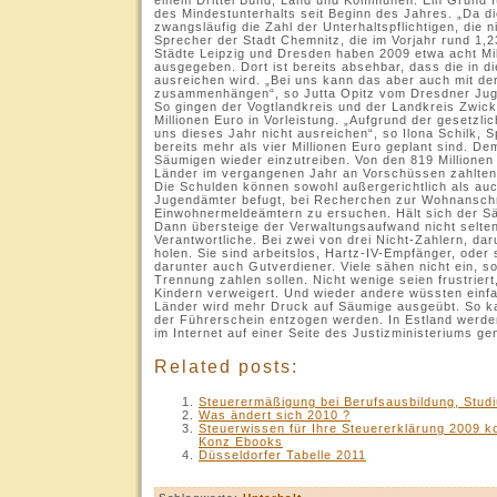
einem Drittel Bund, Land und Kommunen. Ein Grund f
des Mindestunterhalts seit Beginn des Jahres. „Da d
zwangsläufig die Zahl der Unterhaltspflichtigen, die 
Sprecher der Stadt Chemnitz, die im Vorjahr rund 1,
Städte Leipzig und Dresden haben 2009 etwa acht Mil
ausgegeben. Dort ist bereits absehbar, dass die in d
ausreichen wird. „Bei uns kann das aber auch mit de
zusammenhängen“, so Jutta Opitz vom Dresdner Jugen
So gingen der Vogtlandkreis und der Landkreis Zwick
Millionen Euro in Vorleistung. „Aufgrund der gesetzl
uns dieses Jahr nicht ausreichen“, so Ilona Schilk,
bereits mehr als vier Millionen Euro geplant sind. De
Säumigen wieder einzutreiben. Von den 819 Millionen
Länder im vergangenen Jahr an Vorschüssen zahlten,
Die Schulden können sowohl außergerichtlich als auch
Jugendämter befugt, bei Recherchen zur Wohnanschri
Einwohnermeldeämtern zu ersuchen. Hält sich der Sä
Dann übersteige der Verwaltungsaufwand nicht selte
Verantwortliche. Bei zwei von drei Nicht-Zahlern, dar
holen. Sie sind arbeitslos, Hartz-IV-Empfänger, oder 
darunter auch Gutverdiener. Viele sähen nicht ein, s
Trennung zahlen sollen. Nicht wenige seien frustrier
Kindern verweigert. Und wieder andere wüssten einfac
Länder wird mehr Druck auf Säumige ausgeübt. So ka
der Führerschein entzogen werden. In Estland werden
im Internet auf einer Seite des Justizministeriums ge
Related posts:
Steuerermäßigung bei Berufsausbildung, Stud
Was ändert sich 2010 ?
Steuerwissen für Ihre Steuererklärung 2009 
Konz Ebooks
Düsseldorfer Tabelle 2011