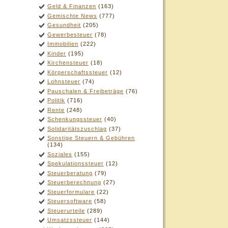
Geld & Finanzen
(163)
Gemischte News
(777)
Gesundheit
(205)
Gewerbesteuer
(78)
Immobilien
(222)
Kinder
(195)
Kirchensteuer
(18)
Körperschaftssteuer
(12)
Lohnsteuer
(74)
Pauschalen & Freibeträge
(76)
Politik
(716)
Rente
(248)
Schenkungssteuer
(40)
Solidaritätszuschlag
(37)
Sonstige Steuern & Gebühren
(134)
Soziales
(155)
Spekulationssteuer
(12)
Steuerberatung
(79)
Steuerberechnung
(27)
Steuerformulare
(22)
Steuersoftware
(58)
Steuerurteile
(289)
Umsatzssteuer
(144)