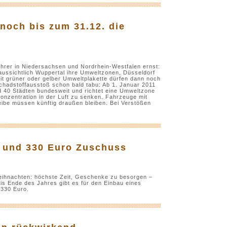
 noch bis zum 31.12. die
ahrer in Niedersachsen und Nordrhein-Westfalen ernst:
ssichtlich Wuppertal ihre Umweltzonen, Düsseldorf
t grüner oder gelber Umweltplakette dürfen dann noch
Schadstoffausstoß schon bald tabu: Ab 1. Januar 2011
nd 40 Städten bundesweit und richtet eine Umweltzone
Konzentration in der Luft zu senken. Fahrzeuge mit
eibe müssen künftig draußen bleiben. Bei Verstößen
en und 330 Euro Zuschuss
eihnachten: höchste Zeit, Geschenke zu besorgen –
is Ende des Jahres gibt es für den Einbau eines
 330 Euro.