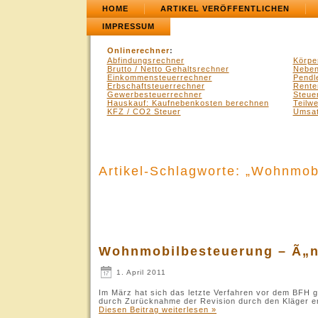
HOME
ARTIKEL VERÖFFENTLICHEN
IMPRESSUM
Onlinerechner
:
Abfindungsrechner
Körpe
Brutto / Netto Gehaltsrechner
Neben
Einkommensteuerrechner
Pendl
Erbschaftsteuerrechner
Rente
Gewerbesteuerrechner
Steue
Hauskauf: Kaufnebenkosten berechnen
Teilw
KFZ / CO2 Steuer
Umsat
Artikel-Schlagworte: „Wohnmob
Wohnmobilbesteuerung – Ã„n
1. April 2011
Im März hat sich das letzte Verfahren vor dem BFH
durch Zurücknahme der Revision durch den Kläger er
Diesen Beitrag weiterlesen »