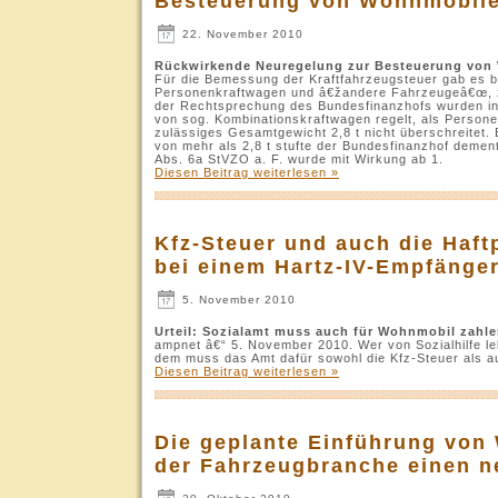
Besteuerung von Wohnmobile
22. November 2010
Rückwirkende Neuregelung zur Besteuerung vo
Für die Bemessung der Kraftfahrzeugsteuer gab es b
Personenkraftwagen und â€žandere Fahrzeugeâ€œ, z
der Rechtsprechung des Bundesfinanzhofs wurden in
von sog. Kombinationskraftwagen regelt, als Person
zulässiges Gesamtgewicht 2,8 t nicht überschreitet
von mehr als 2,8 t stufte der Bundesfinanzhof deme
Abs. 6a StVZO a. F. wurde mit Wirkung ab 1.
Diesen Beitrag weiterlesen »
Kfz-Steuer und auch die Haft
bei einem Hartz-IV-Empfäng
5. November 2010
Urteil: Sozialamt muss auch für Wohnmobil zahl
ampnet â€“ 5. November 2010. Wer von Sozialhilfe leb
dem muss das Amt dafür sowohl die Kfz-Steuer als au
Diesen Beitrag weiterlesen »
Die geplante Einführung von
der Fahrzeugbranche einen 