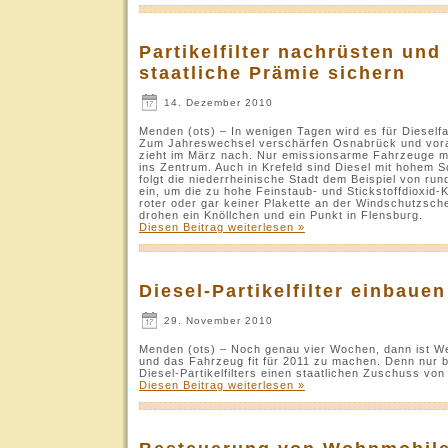
Partikelfilter nachrüsten und
staatliche Prämie sichern
14. Dezember 2010
Menden (ots) – In wenigen Tagen wird es für Dieself
Zum Jahreswechsel verschärfen Osnabrück und vorau
zieht im März nach. Nur emissionsarme Fahrzeuge mi
ins Zentrum. Auch in Krefeld sind Diesel mit hohem 
folgt die niederrheinische Stadt dem Beispiel von ru
ein, um die zu hohe Feinstaub- und Stickstoffdioxid-
roter oder gar keiner Plakette an der Windschutzsch
drohen ein Knöllchen und ein Punkt in Flensburg.
Diesen Beitrag weiterlesen »
Diesel-Partikelfilter einbau
29. November 2010
Menden (ots) – Noch genau vier Wochen, dann ist W
und das Fahrzeug fit für 2011 zu machen. Denn nur b
Diesel-Partikelfilters einen staatlichen Zuschuss von
Diesen Beitrag weiterlesen »