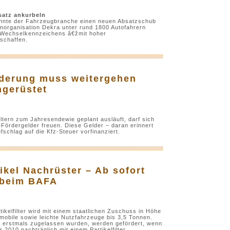
atz ankurbeln
önnte der Fahrzeugbranche einen neuen Absatzschub
organisation Dekra unter rund 1800 Autofahrern
s Wechselkennzeichens â€žmit hoher
schaffen.
örderung muss weitergehen
hgerüstet
ltern zum Jahresendewie geplant ausläuft, darf sich
eFördergelder freuen. Diese Gelder – daran erinnert
schlag auf die Kfz-Steuer vorfinanziert.
ikel Nachrüster – Ab sofort
e beim BAFA
kelfilter wird mit einem staatlichen Zuschuss in Höhe
nmobile sowie leichte Nutzfahrzeuge bis 3,5 Tonnen.
06 erstmals zugelassen wurden, werden gefördert, wenn
2010 nachträglich mit einem Partikelfilter