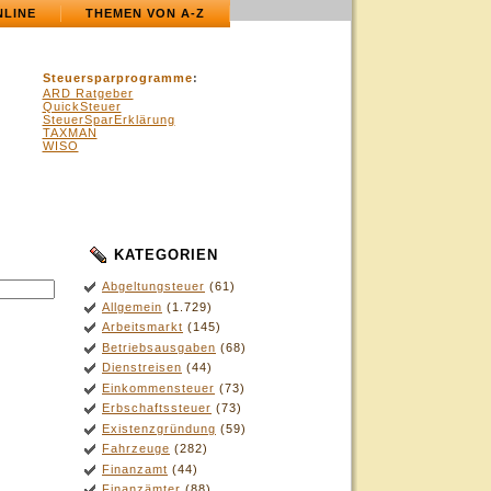
NLINE
THEMEN VON A-Z
Steuersparprogramme
:
ARD Ratgeber
QuickSteuer
SteuerSparErklärung
TAXMAN
WISO
KATEGORIEN
.
Abgeltungsteuer
(61)
Allgemein
(1.729)
Arbeitsmarkt
(145)
Betriebsausgaben
(68)
Dienstreisen
(44)
Einkommensteuer
(73)
Erbschaftssteuer
(73)
Existenzgründung
(59)
Fahrzeuge
(282)
Finanzamt
(44)
Finanzämter
(88)