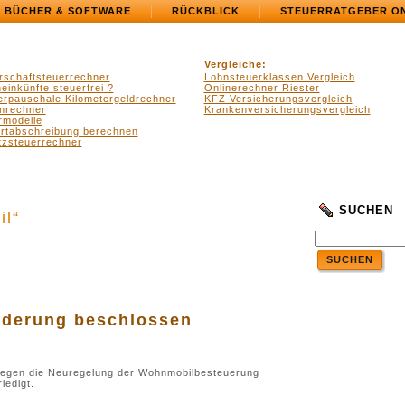
BÜCHER & SOFTWARE
RÜCKBLICK
STEUERRATGEBER O
Vergleiche:
rschaftsteuerrechner
Lohnsteuerklassen Vergleich
einkünfte steuerfrei ?
Onlinerechner Riester
erpauschale Kilometergeldrechner
KFZ Versicherungsvergleich
nrechner
Krankenversicherungsvergleich
rmodelle
ertabschreibung berechnen
zsteuerrechner
SUCHEN
il“
SUCHEN
.
.
derung beschlossen
 gegen die Neuregelung der Wohnmobilbesteuerung
ledigt.