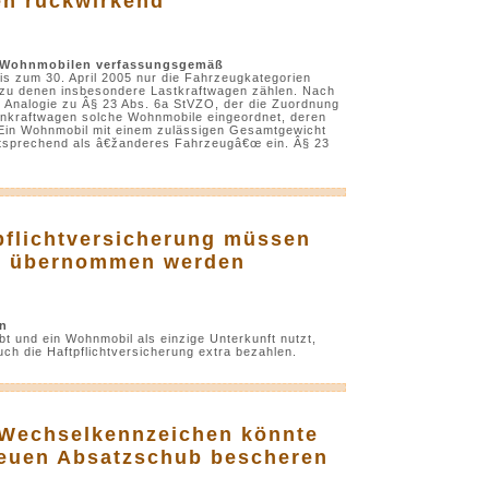
n rückwirkend
n Wohnmobilen verfassungsgemäß
is zum 30. April 2005 nur die Fahrzeugkategorien
u denen insbesondere Lastkraftwagen zählen. Nach
 Analogie zu Â§ 23 Abs. 6a StVZO, der die Zuordnung
enkraftwagen solche Wohnmobile eingeordnet, deren
. Ein Wohnmobil mit einem zulässigen Gesamtgewicht
ntsprechend als â€žanderes Fahrzeugâ€œ ein. Â§ 23
pflichtversicherung müssen
er übernommen werden
en
t und ein Wohnmobil als einzige Unterkunft nutzt,
ch die Haftpflichtversicherung extra bezahlen.
 Wechselkennzeichen könnte
neuen Absatzschub bescheren