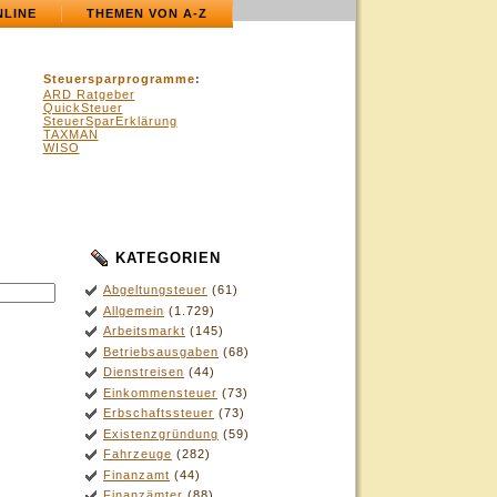
NLINE
THEMEN VON A-Z
Steuersparprogramme
:
ARD Ratgeber
QuickSteuer
SteuerSparErklärung
TAXMAN
WISO
KATEGORIEN
.
Abgeltungsteuer
(61)
Allgemein
(1.729)
Arbeitsmarkt
(145)
Betriebsausgaben
(68)
Dienstreisen
(44)
Einkommensteuer
(73)
Erbschaftssteuer
(73)
Existenzgründung
(59)
Fahrzeuge
(282)
Finanzamt
(44)
Finanzämter
(88)