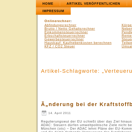
HOME
ARTIKEL VERÖFFENTLICHEN
IMPRESSUM
Onlinerechner
:
Abfindungsrechner
Körpe
Brutto / Netto Gehaltsrechner
Neben
Einkommensteuerrechner
Pendl
Erbschaftsteuerrechner
Rente
Gewerbesteuerrechner
Steue
Hauskauf: Kaufnebenkosten berechnen
Teilw
KFZ / CO2 Steuer
Umsat
Artikel-Schlagworte: „Verteuer
Ã„nderung bei der Kraftstoff
14. April 2011
Regulierungswut der EU schießt über das Ziel hinaus
ADAC: Steuern dürfen umweltpolitische Ziele nicht b
München (ots) – Der ADAC lehnt Pläne der EU-Kommis
und die damit drohende Verteuerung des Autofahrens