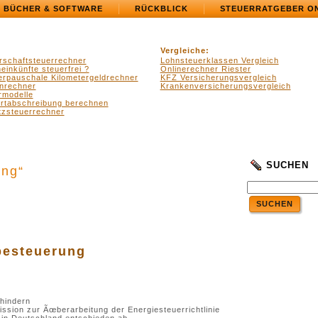
BÜCHER & SOFTWARE
RÜCKBLICK
STEUERRATGEBER O
Vergleiche:
rschaftsteuerrechner
Lohnsteuerklassen Vergleich
einkünfte steuerfrei ?
Onlinerechner Riester
erpauschale Kilometergeldrechner
KFZ Versicherungsvergleich
nrechner
Krankenversicherungsvergleich
rmodelle
ertabschreibung berechnen
zsteuerrechner
SUCHEN
ung“
SUCHEN
.
.
besteuerung
ehindern
sion zur Ãœberarbeitung der Energiesteuerrichtlinie
 in Deutschland entschieden ab.