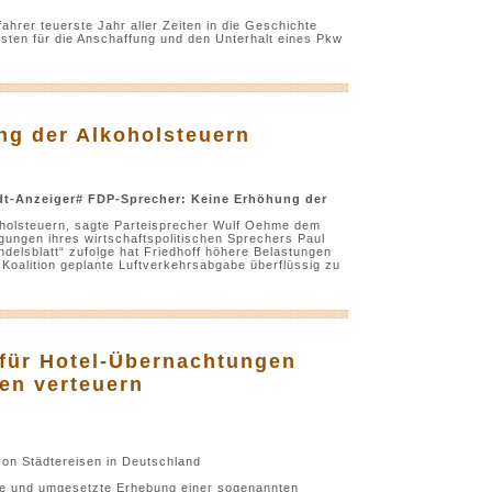
ahrer teuerste Jahr aller Zeiten in die Geschichte
osten für die Anschaffung und den Unterhalt eines Pkw
ng der Alkoholsteuern
dt-Anzeiger# FDP-Sprecher: Keine Erhöhung der
oholsteuern, sagte Parteisprecher Wulf Oehme dem
ungen ihres wirtschaftspolitischen Sprechers Paul
ndelsblatt“ zufolge hat Friedhoff höhere Belastungen
Koalition geplante Luftverkehrsabgabe überflüssig zu
 für Hotel-Übernachtungen
sen verteuern
von Städtereisen in Deutschland
ene und umgesetzte Erhebung einer sogenannten