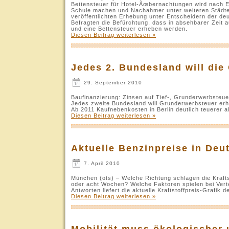
Bettensteuer für Hotel-Ãœbernachtungen wird nach E
Schule machen und Nachahmer unter weiteren Städte
veröffentlichten Erhebung unter Entscheidern der de
Befragten die Befürchtung, dass in absehbarer Zeit
und eine Bettensteuer erheben werden.
Diesen Beitrag weiterlesen »
Jedes 2. Bundesland will di
29. September 2010
Baufinanzierung: Zinsen auf Tief-, Grunderwerbsteu
Jedes zweite Bundesland will Grunderwerbsteuer er
Ab 2011 Kaufnebenkosten in Berlin deutlich teuerer a
Diesen Beitrag weiterlesen »
Aktuelle Benzinpreise in Deu
7. April 2010
München (ots) – Welche Richtung schlagen die Krafts
oder acht Wochen? Welche Faktoren spielen bei Ver
Antworten liefert die aktuelle Kraftstoffpreis-Grafik
Diesen Beitrag weiterlesen »
Mobilität muss ökologischer