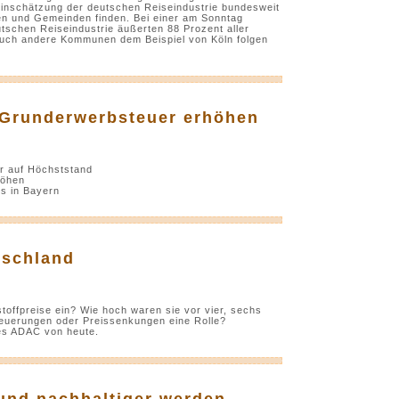
inschätzung der deutschen Reiseindustrie bundesweit
n und Gemeinden finden. Bei einer am Sonntag
utschen Reiseindustrie äußerten 88 Prozent aller
 auch andere Kommunen dem Beispiel von Köln folgen
e Grunderwerbsteuer erhöhen
er auf Höchststand
höhen
ls in Bayern
tschland
toffpreise ein? Wie hoch waren sie vor vier, sechs
teuerungen oder Preissenkungen eine Rolle?
 des ADAC von heute.
 und nachhaltiger werden