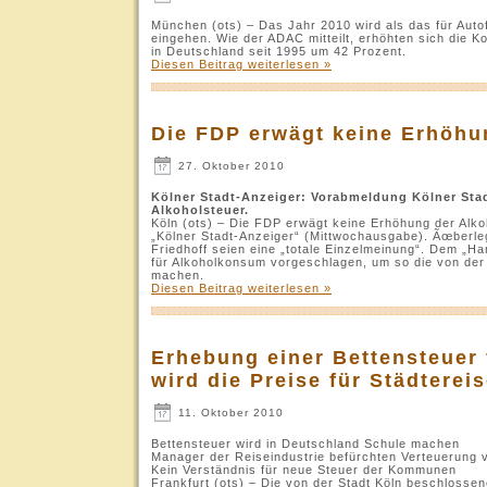
München (ots) – Das Jahr 2010 wird als das für Autof
eingehen. Wie der ADAC mitteilt, erhöhten sich die K
in Deutschland seit 1995 um 42 Prozent.
Diesen Beitrag weiterlesen »
Die FDP erwägt keine Erhöhu
27. Oktober 2010
Kölner Stadt-Anzeiger: Vorabmeldung Kölner Sta
Alkoholsteuer.
Köln (ots) – Die FDP erwägt keine Erhöhung der Alk
„Kölner Stadt-Anzeiger“ (Mittwochausgabe). Ãœberleg
Friedhoff seien eine „totale Einzelmeinung“. Dem „Ha
für Alkoholkonsum vorgeschlagen, um so die von der 
machen.
Diesen Beitrag weiterlesen »
Erhebung einer Bettensteuer
wird die Preise für Städterei
11. Oktober 2010
Bettensteuer wird in Deutschland Schule machen
Manager der Reiseindustrie befürchten Verteuerung 
Kein Verständnis für neue Steuer der Kommunen
Frankfurt (ots) – Die von der Stadt Köln beschloss