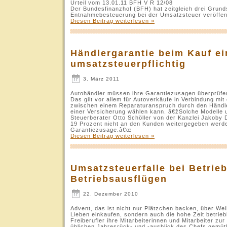
Urteil vom 13.01.11 BFH V R 12/08
Der Bundesfinanzhof (BFH) hat zeitgleich drei Grund
Entnahmebesteuerung bei der Umsatzsteuer veröffent
Diesen Beitrag weiterlesen »
Händlergarantie beim Kauf ei
umsatzsteuerpflichtig
3. März 2011
Autohändler müssen ihre Garantiezusagen überprüfen,
Das gilt vor allem für Autoverkäufe in Verbindung mit
zwischen einem Reparaturanspruch durch den Händl
einer Versicherung wählen kann. â€žSolche Modelle 
Steuerberater Otto Schöller von der Kanzlei Jakoby
19 Prozent nicht an den Kunden weitergegeben werde
Garantiezusage.â€œ
Diesen Beitrag weiterlesen »
Umsatzsteuerfalle bei Betrie
Betriebsausflügen
22. Dezember 2010
Advent, das ist nicht nur Plätzchen backen, über W
Lieben einkaufen, sondern auch die hohe Zeit betrieb
Freiberufler ihre Mitarbeiterinnen und Mitarbeiter z
üblichen Jahresrück- und -ausblick des Chefs gemüt