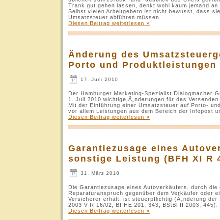
Trank gut gehen lassen, denkt wohl kaum jemand an d
Selbst vielen Arbeitgebern ist nicht bewusst, dass si
Umsatzsteuer abführen müssen.
Diesen Beitrag weiterlesen »
Änderung des Umsatzsteuerge
Porto und Produktleistungen
17. Juni 2010
Der Hamburger Marketing-Spezialist Dialogmacher G
1. Juli 2010 wichtige Ã„nderungen für das Versenden
Mit der Einführung einer Umsatzsteuer auf Porto- u
vor allem Leistungen aus dem Bereich der Infopost 
Diesen Beitrag weiterlesen »
Garantiezusage eines Autover
sonstige Leistung (BFH XI R 
31. März 2010
Die Garantiezusage eines Autoverkäufers, durch die 
Reparaturanspruch gegenüber dem Verkäufer oder e
Versicherer erhält, ist steuerpflichtig (Ã„nderung d
2003 V R 16/02, BFHE 201, 343, BStBl II 2003, 445).
Diesen Beitrag weiterlesen »