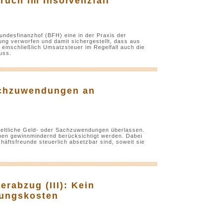
ruch im Insolvenzfall
undesfinanzhof (BFH) eine in der Praxis der
ung verworfen und damit sichergestellt, dass aus
einschließlich Umsatzsteuer im Regelfall auch die
uss.
achzuwendungen an
eltliche Geld- oder Sachzuwendungen überlassen.
en gewinnmindernd berücksichtigt werden. Dabei
ftsfreunde steuerlich absetzbar sind, soweit sie
rabzug (III): Kein
ßungskosten