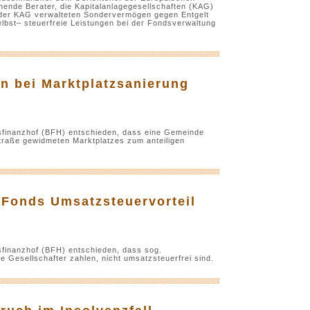
ende Berater, die Kapitalanlagegesellschaften (KAG)
 der KAG verwalteten Sondervermögen gegen Entgelt
elbst– steuerfreie Leistungen bei der Fondsverwaltung
n bei Marktplatzsanierung
esfinanzhof (BFH) entschieden, dass eine Gemeinde
Straße gewidmeten Marktplatzes zum anteiligen
Fonds Umsatzsteuervorteil
sfinanzhof (BFH) entschieden, dass sog.
 Gesellschafter zahlen, nicht umsatzsteuerfrei sind.