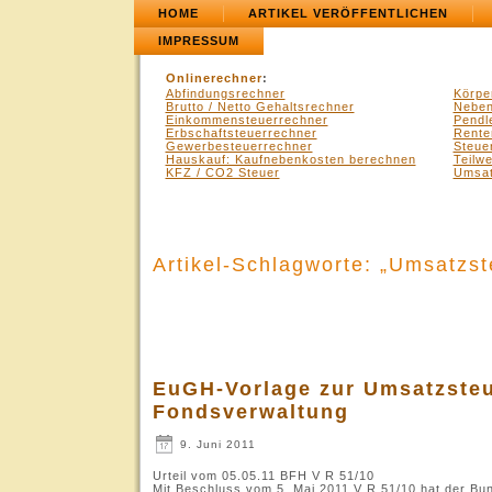
HOME
ARTIKEL VERÖFFENTLICHEN
IMPRESSUM
Onlinerechner
:
Abfindungsrechner
Körpe
Brutto / Netto Gehaltsrechner
Neben
Einkommensteuerrechner
Pendl
Erbschaftsteuerrechner
Rente
Gewerbesteuerrechner
Steue
Hauskauf: Kaufnebenkosten berechnen
Teilw
KFZ / CO2 Steuer
Umsat
Artikel-Schlagworte: „Umsatzste
EuGH-Vorlage zur Umsatzsteue
Fondsverwaltung
9. Juni 2011
Urteil vom 05.05.11 BFH V R 51/10
Mit Beschluss vom 5. Mai 2011 V R 51/10 hat der Bu