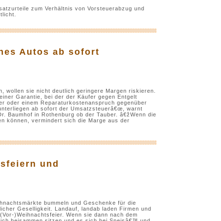
satzurteile zum Verhältnis von Vorsteuerabzug und
licht.
nes Autos ab sofort
 wollen sie nicht deutlich geringere Margen riskieren.
 einer Garantie, bei der der Käufer gegen Entgelt
er oder einem Reparaturkostenanspruch gegenüber
unterliegen ab sofort der Umsatzsteuerâ€œ, warnt
 Dr. Baumhof in Rothenburg ob der Tauber. â€žWenn die
n können, vermindert sich die Marge aus der
bsfeiern und
eihnachtsmärkte bummeln und Geschenke für die
licher Geselligkeit. Landauf, landab laden Firmen und
ur (Vor-)Weihnachtsfeier. Wenn sie dann nach dem
lich beisammen sitzen und es sich bei Speisâ€™ und