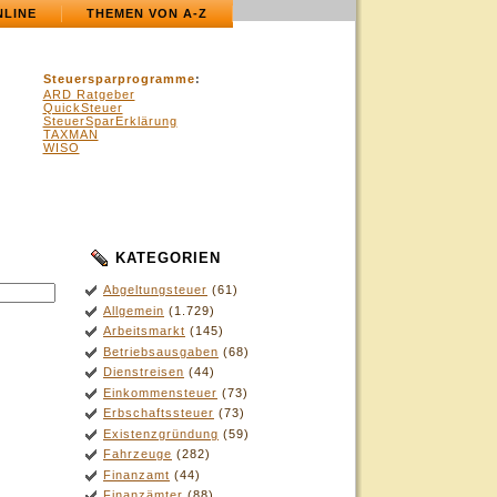
NLINE
THEMEN VON A-Z
Steuersparprogramme
:
ARD Ratgeber
QuickSteuer
SteuerSparErklärung
TAXMAN
WISO
KATEGORIEN
.
Abgeltungsteuer
(61)
Allgemein
(1.729)
Arbeitsmarkt
(145)
Betriebsausgaben
(68)
Dienstreisen
(44)
Einkommensteuer
(73)
Erbschaftssteuer
(73)
Existenzgründung
(59)
Fahrzeuge
(282)
Finanzamt
(44)
Finanzämter
(88)