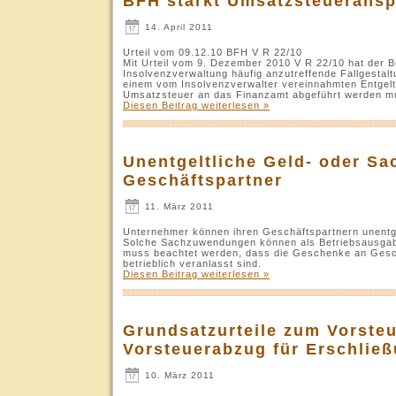
BFH stärkt Umsatzsteueransp
14. April 2011
Urteil vom 09.12.10 BFH V R 22/10
Mit Urteil vom 9. Dezember 2010 V R 22/10 hat der B
Insolvenzverwaltung häufig anzutreffende Fallgestalt
einem vom Insolvenzverwalter vereinnahmten Entgelt 
Umsatzsteuer an das Finanzamt abgeführt werden m
Diesen Beitrag weiterlesen »
Unentgeltliche Geld- oder S
Geschäftspartner
11. März 2011
Unternehmer können ihren Geschäftspartnern unentg
Solche Sachzuwendungen können als Betriebsausgab
muss beachtet werden, dass die Geschenke an Geschä
betrieblich veranlasst sind.
Diesen Beitrag weiterlesen »
Grundsatzurteile zum Vorsteue
Vorsteuerabzug für Erschlie
10. März 2011