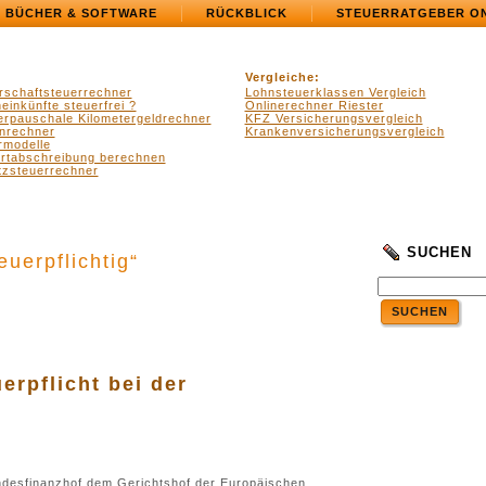
BÜCHER & SOFTWARE
RÜCKBLICK
STEUERRATGEBER O
Vergleiche:
rschaftsteuerrechner
Lohnsteuerklassen Vergleich
einkünfte steuerfrei ?
Onlinerechner Riester
erpauschale Kilometergeldrechner
KFZ Versicherungsvergleich
nrechner
Krankenversicherungsvergleich
rmodelle
ertabschreibung berechnen
zsteuerrechner
SUCHEN
uerpflichtig“
SUCHEN
.
.
rpflicht bei der
ndesfinanzhof dem Gerichtshof der Europäischen