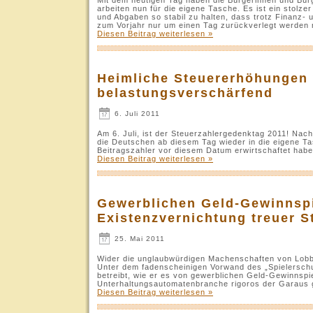
arbeiten nun für die eigene Tasche. Es ist ein stolzer
und Abgaben so stabil zu halten, dass trotz Finanz-
zum Vorjahr nur um einen Tag zurückverlegt werden
Diesen Beitrag weiterlesen »
Heimliche Steuererhöhungen
belastungsverschärfend
6. Juli 2011
Am 6. Juli, ist der Steuerzahlergedenktag 2011! Na
die Deutschen ab diesem Tag wieder in die eigene 
Beitragszahler vor diesem Datum erwirtschaftet habe
Diesen Beitrag weiterlesen »
Gewerblichen Geld-Gewinnspi
Existenzvernichtung treuer S
25. Mai 2011
Wider die unglaubwürdigen Machenschaften von Lobb
Unter dem fadenscheinigen Vorwand des „Spielerschu
betreibt, wie er es von gewerblichen Geld-Gewinnspie
Unterhaltungsautomatenbranche rigoros der Garaus
Diesen Beitrag weiterlesen »