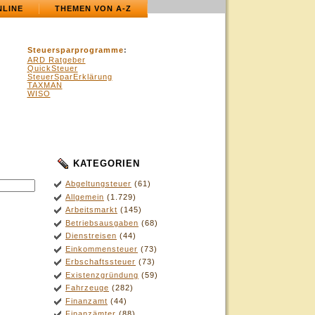
NLINE
THEMEN VON A-Z
Steuersparprogramme
:
ARD Ratgeber
QuickSteuer
SteuerSparErklärung
TAXMAN
WISO
KATEGORIEN
.
Abgeltungsteuer
(61)
Allgemein
(1.729)
Arbeitsmarkt
(145)
Betriebsausgaben
(68)
Dienstreisen
(44)
Einkommensteuer
(73)
Erbschaftssteuer
(73)
Existenzgründung
(59)
Fahrzeuge
(282)
Finanzamt
(44)
Finanzämter
(88)