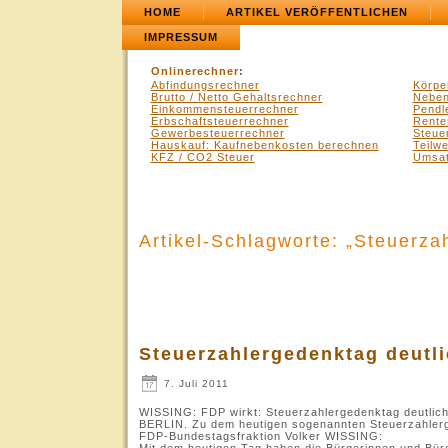
HOME
ARTIKEL VERÖFFENTLICHEN
IMPRESSUM
Onlinerechner
:
Abfindungsrechner
Körpe
Brutto / Netto Gehaltsrechner
Neben
Einkommensteuerrechner
Pendl
Erbschaftsteuerrechner
Rente
Gewerbesteuerrechner
Steue
Hauskauf: Kaufnebenkosten berechnen
Teilw
KFZ / CO2 Steuer
Umsat
Artikel-Schlagworte: „Steuerza
Steuerzahlergedenktag deutli
7. Juli 2011
WISSING: FDP wirkt: Steuerzahlergedenktag deutlich
BERLIN. Zu dem heutigen sogenannten Steuerzahlerge
FDP-Bundestagsfraktion Volker WISSING:
Mit dem heutigen Tag haben die Bürgerinnen und Bür