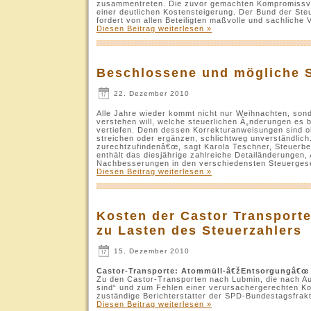
zusammentreten. Die zuvor gemachten Kompromissvor
einer deutlichen Kostensteigerung. Der Bund der Steue
fordert von allen Beteiligten maßvolle und sachliche 
Diesen Beitrag weiterlesen »
Beschlossene und mögliche S
22. Dezember 2010
Alle Jahre wieder kommt nicht nur Weihnachten, son
verstehen will, welche steuerlichen Ã„nderungen es bri
vertiefen. Denn dessen Korrekturanweisungen sind o
streichen oder ergänzen, schlichtweg unverständlich
zurechtzufindenâ€œ, sagt Karola Teschner, Steuerbe
enthält das diesjährige zahlreiche Detailänderungen
Nachbesserungen in den verschiedensten Steuerges
Diesen Beitrag weiterlesen »
Kosten der Castor Transport
zu Lasten des Steuerzahlers
15. Dezember 2010
Castor-Transporte: Atommüll-â€žEntsorgungâ€œ 
Zu den Castor-Transporten nach Lubmin, die nach A
sind“ und zum Fehlen einer verursachergerechten Kos
zuständige Berichterstatter der SPD-Bundestagsfra
Diesen Beitrag weiterlesen »