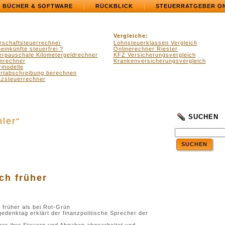
BÜCHER & SOFTWARE
RÜCKBLICK
STEUERRATGEBER O
Vergleiche:
rschaftsteuerrechner
Lohnsteuerklassen Vergleich
einkünfte steuerfrei ?
Onlinerechner Riester
erpauschale Kilometergeldrechner
KFZ Versicherungsvergleich
nrechner
Krankenversicherungsvergleich
rmodelle
ertabschreibung berechnen
zsteuerrechner
SUCHEN
hler“
SUCHEN
.
.
ch früher
 früher als bei Rot-Grün
denktag erklärt der finanzpolitische Sprecher der
ger ihre Steuern und Abgaben abgearbeitet und