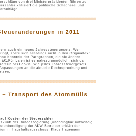
schläge von drei Ministerpräsidenten führen zu
rzahler kritisiert die politische Schacherei und
Vorschläge.
teueränderungen in 2011
dern auch ein neues Jahressteuergesetz. Wer
ngt, sollte sich allerdings nicht in den Originaltext
hne Kenntnis der Paragraphen, die sie ändern,
. â€žFür Laien ist es nahezu unmöglich, sich da
raterin bei Ecovis. Wie jedes Jahressteuergesetz
, Anpassungen an die aktuelle Rechtsprechung und
etzen.
e – Transport des Atommülls
auf Kosten der Steuerzahler
uskunft der Bundesregierung „unabdingbar notwendig
tenbeteiligung der AKW-Betreiber erklärt der
ktion im Haushaltsausschuss, Klaus Hagemann: