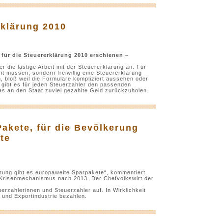
rklärung 2010
ür die Steuererklärung 2010 erschienen –
 die lästige Arbeit mit der Steuererklärung an. Für
cht müssen, sondern freiwillig eine Steuererklärung
n, bloß weil die Formulare kompliziert aussehen oder
 gibt es für jeden Steuerzahler den passenden
das an den Staat zuviel gezahlte Geld zurückzuholen.
Pakete, für die Bevölkerung
te
erung gibt es europaweite Sparpakete“, kommentiert
 Krisenmechanismus nach 2013. Der Chefvolkswirt der
uerzahlerinnen und Steuerzahler auf. In Wirklichkeit
 und Exportindustrie bezahlen.