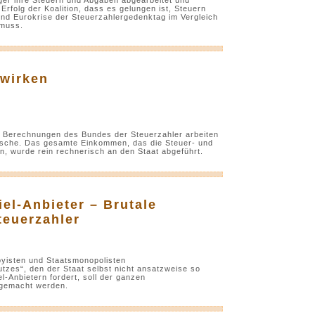
 Erfolg der Koalition, dass es gelungen ist, Steuern
 und Eurokrise der Steuerzahlergedenktag im Vergleich
 muss.
 wirken
ch Berechnungen des Bundes der Steuerzahler arbeiten
Tasche. Das gesamte Einkommen, das die Steuer- und
n, wurde rein rechnerisch an den Staat abgeführt.
el-Anbieter – Brutale
teuerzahler
yisten und Staatsmonopolisten
tzes“, den der Staat selbst nicht ansatzweise so
l-Anbietern fordert, soll der ganzen
 gemacht werden.