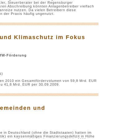
kler, Steuerberater bei der Regensburger
ren Abschreibung könnten Anlagenbetreiber vielfach
nreize nutzen. Da vielen Betreibern diese
in der Praxis häufig ungenutzt.
 und Klimaschutz im Fokus
 KfW-Förderung
%)
alen 2010 ein Gesamtfördervolumen von 59,8 Mrd. EUR
 zu 41,8 Mrd. EUR per 30.09.2009.
 Gemeinden und
n Deutschland (ohne die Stadtstaaten) hatten im
stik) ein kassenmäßiges Finanzierungsdefizit in Höhe