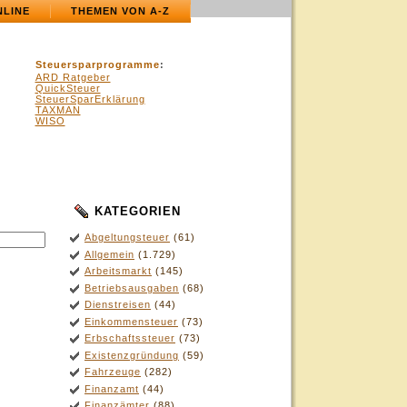
NLINE
THEMEN VON A-Z
Steuersparprogramme
:
ARD Ratgeber
QuickSteuer
SteuerSparErklärung
TAXMAN
WISO
KATEGORIEN
.
Abgeltungsteuer
(61)
Allgemein
(1.729)
Arbeitsmarkt
(145)
Betriebsausgaben
(68)
Dienstreisen
(44)
Einkommensteuer
(73)
Erbschaftssteuer
(73)
Existenzgründung
(59)
Fahrzeuge
(282)
Finanzamt
(44)
Finanzämter
(88)