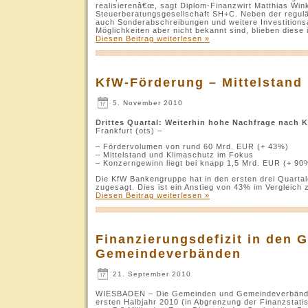
realisierenâ€œ, sagt Diplom-Finanzwirt Matthias Win
Steuerberatungsgesellschaft SH+C. Neben der regulä
auch Sonderabschreibungen und weitere Investitionsa
Möglichkeiten aber nicht bekannt sind, blieben diese 
Diesen Beitrag weiterlesen »
KfW-Förderung – Mittelstand
5. November 2010
Drittes Quartal: Weiterhin hohe Nachfrage nach
Frankfurt (ots) –
– Fördervolumen von rund 60 Mrd. EUR (+ 43%)
– Mittelstand und Klimaschutz im Fokus
– Konzerngewinn liegt bei knapp 1,5 Mrd. EUR (+ 90
Die KfW Bankengruppe hat in den ersten drei Quart
zugesagt. Dies ist ein Anstieg von 43% im Vergleich
Diesen Beitrag weiterlesen »
Finanzierungsdefizit in den
Gemeindeverbänden
21. September 2010
WIESBADEN – Die Gemeinden und Gemeindeverbände i
ersten Halbjahr 2010 (in Abgrenzung der Finanzstati