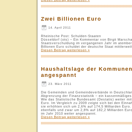
Zwei Billionen Euro
14. April 2011
Rheinische Post: Schulden-Staaten
Düsseldorf (ots) – Ein Kommentar von Birgit Marscha
Staatsverschuldung im vergangenen Jahr im atember
Billionen Euro schuldet der deutsche Staat mittlerwei
Diesen Beitrag weiterlesen »
Haushaltslage der Kommunen 
angespannt
23. März 2011
Die Gemeinden und Gemeindeverbände in Deutschland 
Abgrenzung der Finanzstatistik – ein kassenmäßiges F
Wie das Statistische Bundesamt (Destatis) weiter mitt
Euro. Im Vergleich zu 2009 zeigte sich bei den Ein
sie erhöhten sich um 2,6% auf 174,5 Milliarden Euro
ebenfalls und zwar um 2,8% auf 182,2 Milliarden Eur
im Jahr 2010 weiter angespannt.
Diesen Beitrag weiterlesen »