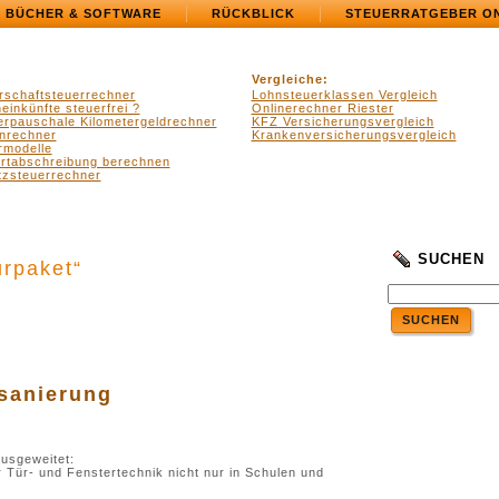
BÜCHER & SOFTWARE
RÜCKBLICK
STEUERRATGEBER O
Vergleiche:
rschaftsteuerrechner
Lohnsteuerklassen Vergleich
einkünfte steuerfrei ?
Onlinerechner Riester
erpauschale Kilometergeldrechner
KFZ Versicherungsvergleich
nrechner
Krankenversicherungsvergleich
rmodelle
ertabschreibung berechnen
zsteuerrechner
SUCHEN
urpaket“
SUCHEN
.
.
sanierung
usgeweitet:
 Tür- und Fenstertechnik nicht nur in Schulen und