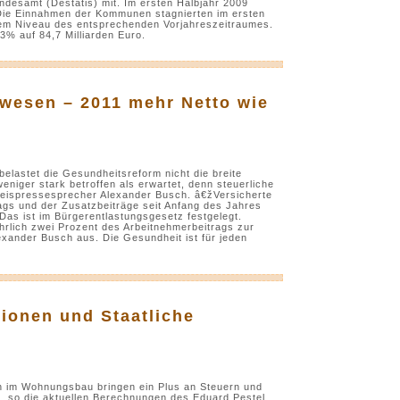
Bundesamt (Destatis) mit. Im ersten Halbjahr 2009
. Die Einnahmen der Kommunen stagnierten im ersten
 dem Niveau des entsprechenden Vorjahreszeitraumes.
% auf 84,7 Milliarden Euro.
wesen – 2011 mehr Netto wie
lastet die Gesundheitsreform nicht die breite
niger stark betroffen als erwartet, denn steuerliche
eispressesprecher Alexander Busch. â€žVersicherte
ags und der Zusatzbeiträge seit Anfang des Jahres
as ist im Bürgerentlastungsgesetz festgelegt.
rlich zwei Prozent des Arbeitnehmerbeitrags zur
exander Busch aus. Die Gesundheit ist für jeden
ionen und Staatliche
n im Wohnungsbau bringen ein Plus an Steuern und
e, so die aktuellen Berechnungen des Eduard Pestel