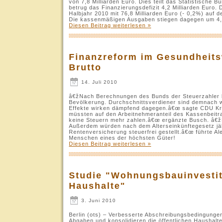
von 7,8 Milliarden Euro. Dies teilt das Statistische 
betrug das Finanzierungsdefizit 4,2 Milliarden Euro
Halbjahr 2010 mit 76,8 Milliarden Euro (- 0,2%) auf
Die kassenmäßigen Ausgaben stiegen dagegen um 4,3
Diesen Beitrag weiterlesen »
Finanzreform im Gesundheits
Brutto
14. Juli 2010
â€žNach Berechnungen des Bunds der Steuerzahler be
Bevölkerung. Durchschnittsverdiener sind demnach we
Effekte wirken dämpfend dagegen.â€œ sagte CDU Kr
müssten auf den Arbeitnehmeranteil des Kassenbeitr
keine Steuern mehr zahlen.â€œ ergänzte Busch. â€žD
Außerdem würden nach dem Alterseinkünftegesetz jäh
Rentenversicherung steuerfrei gestellt.â€œ führte Al
Menschen eines der höchsten Güter!
Diesen Beitrag weiterlesen »
Studie "Wohnungsbauinvestit
Haushalte"
3. Juni 2010
Berlin (ots) – Verbesserte Abschreibungsbedingunge
Abgaben und konsolidieren die öffentlichen Haushalt