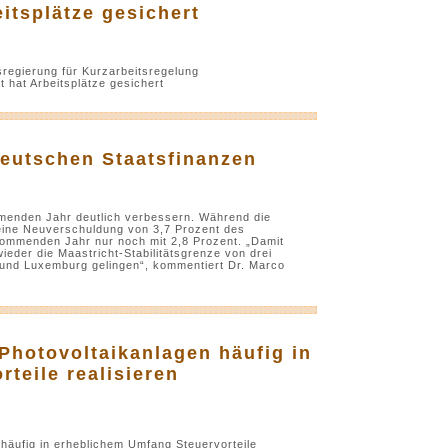
itsplätze gesichert
sregierung für Kurzarbeitsregelung
 hat Arbeitsplätze gesichert
deutschen Staatsfinanzen
mmenden Jahr deutlich verbessern. Während die
 eine Neuverschuldung von 3,7 Prozent des
kommenden Jahr nur noch mit 2,8 Prozent. „Damit
ieder die Maastricht-Stabilitätsgrenze von drei
 und Luxemburg gelingen“, kommentiert Dr. Marco
Photovoltaikanlagen häufig in
teile realisieren
häufig in erheblichem Umfang Steuervorteile