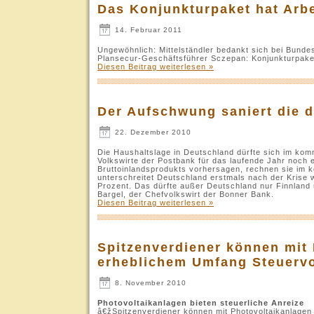
Das Konjunkturpaket hat Arbe
14. Februar 2011
Ungewöhnlich: Mittelständler bedankt sich bei Bunde
Plansecur-Geschäftsführer Sczepan: Konjunkturpaket
Diesen Beitrag weiterlesen »
Der Aufschwung saniert die 
22. Dezember 2010
Die Haushaltslage in Deutschland dürfte sich im ko
Volkswirte der Postbank für das laufende Jahr noch
Bruttoinlandsprodukts vorhersagen, rechnen sie im 
unterschreitet Deutschland erstmals nach der Krise w
Prozent. Das dürfte außer Deutschland nur Finnland
Bargel, der Chefvolkswirt der Bonner Bank.
Diesen Beitrag weiterlesen »
Spitzenverdiener können mit 
erheblichem Umfang Steuervor
8. November 2010
Photovoltaikanlagen bieten steuerliche Anreize
â€žSpitzenverdiener können mit Photovoltaikanlagen 