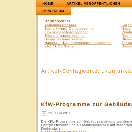
HOME
ARTIKEL VERÖFFENTLICHEN
IMPRESSUM
Onlinerechner
:
Abfindungsrechner
Körpe
Brutto / Netto Gehaltsrechner
Neben
Einkommensteuerrechner
Pendl
Erbschaftsteuerrechner
Rente
Gewerbesteuerrechner
Steue
Hauskauf: Kaufnebenkosten berechnen
Teilw
KFZ / CO2 Steuer
Umsat
Artikel-Schlagworte: „Konjunkt
KfW-Programme zur Gebäude
29. April 2011
Die KfW-Programme zur Gebäudesanierung wurden a
Energieeffizienz und Gebäudesicherheit mit moderner
Kindergärten
Diesen Beitrag weiterlesen »