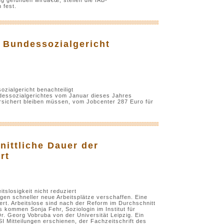
 fest.
 Bundessozialgericht
zialgericht benachteiligt
dessozialgerichtes vom Januar dieses Jahres
sichert bleiben müssen, vom Jobcenter 287 Euro für
nittliche Dauer der
rt
tslosigkeit nicht reduziert
igen schneller neue Arbeitsplätze verschaffen. Eine
iert. Arbeitslose sind nach der Reform im Durchschnitt
 kommen Sonja Fehr, Soziologin im Institut für
r. Georg Vobruba von der Universität Leipzig. Ein
SI Mitteilungen erschienen, der Fachzeitschrift des