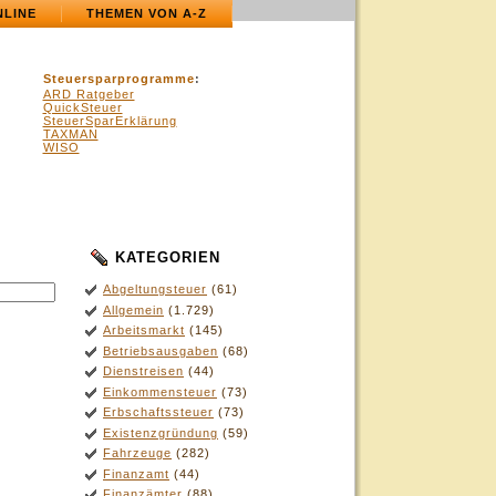
NLINE
THEMEN VON A-Z
Steuersparprogramme
:
ARD Ratgeber
QuickSteuer
SteuerSparErklärung
TAXMAN
WISO
KATEGORIEN
.
Abgeltungsteuer
(61)
Allgemein
(1.729)
Arbeitsmarkt
(145)
Betriebsausgaben
(68)
Dienstreisen
(44)
Einkommensteuer
(73)
Erbschaftssteuer
(73)
Existenzgründung
(59)
Fahrzeuge
(282)
Finanzamt
(44)
Finanzämter
(88)