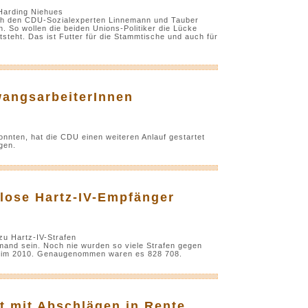
Harding Niehues
ach den CDU-Sozialexperten Linnemann und Tauber
. So wollen die beiden Unions-Politiker die Lücke
tsteht. Das ist Futter für die Stammtische und auch für
wangsarbeiterInnen
nnten, hat die CDU einen weiteren Anlauf gestartet
gen.
slose Hartz-IV-Empfänger
u Hartz-IV-Strafen
emand sein. Noch nie wurden so viele Strafen gegen
ie im 2010. Genaugenommen waren es 828 708.
zt mit Abschlägen in Rente