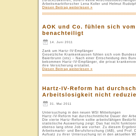
Arbeitsmarktforscher Lena Koller und Helmut Rudolph
Diesen Beitrag weiterlesen »
AOK und Co. fühlen sich vom
benachteiligt
14. Juni 2011
Zank um Hartz-IV-Empfänger
Gesetzliche Krankenkassen fühlen sich vom Bundesso
Baierbrunn (ots) – Nach einer Entscheidung des Bun
bekommen Hartz-IV-Empfänger, die privat krankenver
ihre Versicherung erstattet.
Diesen Beitrag weiterlesen »
Hartz-IV-Reform hat durchsch
Arbeitslosigkeit nicht reduzie
31. Mai 2011
Untersuchung in den neuen WSI Mitteilungen
Hartz-IV-Reform hat durchschnittliche Dauer der Arbei
Die vierte Hartz-Reform sollte arbeitsfähigen Bedürft
statistische Auswertung zeigt: Das hat nicht funktion
ebenso lang ohne Job wie vorher. Zu diesem Ergebnis
Arbeitsmarkt- und Berufsforschung (IAB), und Prof. D
Aufsatz zu ihrer Untersuchung ist in den aktuellen W