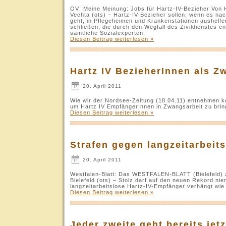
OV: Meine Meinung: Jobs für Hartz-IV-Bezieher Von 
Vechta (ots) – Hartz-IV-Bezieher sollen, wenn es n
geht, in Pflegeheimen und Krankenstationen aushelfen
schließen, die durch den Wegfall des Zivildienstes en
sämtliche Sozialexperten.
Diesen Beitrag weiterlesen »
Hartz IV BezieherInnen als Z
20. April 2011
Wie wir der Nordsee-Zeitung (18.04.11) entnehmen ko
um Hartz IV EmpfängerInnen in Zwangsarbeit zu brin
Diesen Beitrag weiterlesen »
Strafen gegen langzeitarbeit
20. April 2011
Westfalen-Blatt: Das WESTFALEN-BLATT (Bielefeld) z
Bielefeld (ots) – Stolz darf auf den neuen Rekord ni
langzeitarbeitslose Hartz-IV-Empfänger verhängt w
Diesen Beitrag weiterlesen »
Jeder zweite geht bereits jet