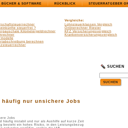
BÜCHER & SOFTWARE
RÜCKBLICK
STEUERRATGEBER O
Vergleiche:
rschaftsteuerrechner
Lohnsteuerklassen Vergleich
einkünfte steuerfrei ?
Onlinerechner Riester
erpauschale Kilometergeldrechner
KFZ Versicherungsvergleich
nrechner
Krankenversicherungsvergleich
rmodelle
ertabschreibung berechnen
zsteuerrechner
SUCHEN
SUCHEN
.
.
 häufig nur unsichere Jobs
here Jobs
 häufig instabil und nur als Aushilfe auf kurze Zeit
ung besteht ein hohes Risiko, in den Leistungsbezug
g gefunden wirdâ€œ, stellen die IAB-