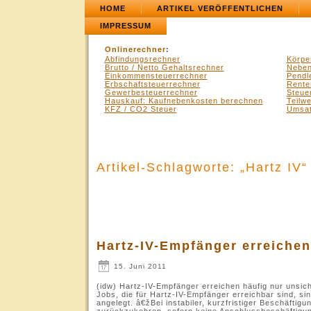
HOME
ARTIKEL VERÖFFENTLICHEN
IMPRESSUM
Onlinerechner
:
Abfindungsrechner
Körpe
Brutto / Netto Gehaltsrechner
Neben
Einkommensteuerrechner
Pendl
Erbschaftsteuerrechner
Rente
Gewerbesteuerrechner
Steue
Hauskauf: Kaufnebenkosten berechnen
Teilw
KFZ / CO2 Steuer
Umsat
Artikel-Schlagworte: „Hartz IV“
Hartz-IV-Empfänger erreichen
15. Juni 2011
(idw) Hartz-IV-Empfänger erreichen häufig nur unsic
Jobs, die für Hartz-IV-Empfänger erreichbar sind, sind
angelegt. â€žBei instabiler, kurzfristiger Beschäftig
zurückzukehren, sofern keine Anschlussbeschäftigun