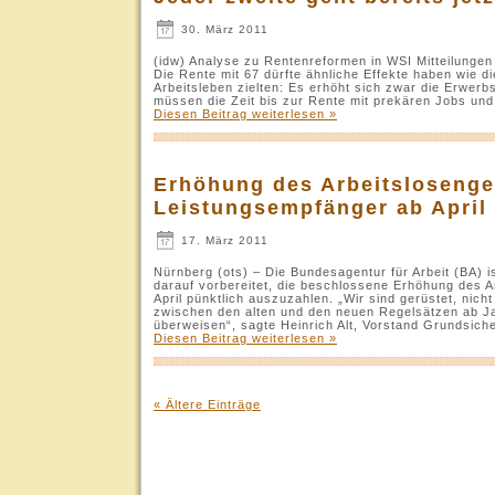
30. März 2011
(idw) Analyse zu Rentenreformen in WSI Mitteilungen
Die Rente mit 67 dürfte ähnliche Effekte haben wie d
Arbeitsleben zielten: Es erhöht sich zwar die Erwerb
müssen die Zeit bis zur Rente mit prekären Jobs und 
Diesen Beitrag weiterlesen »
Erhöhung des Arbeitslosengel
Leistungsempfänger ab April 
17. März 2011
Nürnberg (ots) – Die Bundesagentur für Arbeit (BA) 
darauf vorbereitet, die beschlossene Erhöhung des A
April pünktlich auszuzahlen. „Wir sind gerüstet, nic
zwischen den alten und den neuen Regelsätzen ab J
überweisen“, sagte Heinrich Alt, Vorstand Grundsich
Diesen Beitrag weiterlesen »
« Ältere Einträge