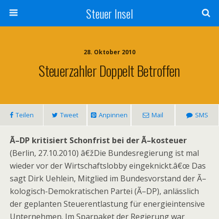
Steuer Insel
28. Oktober 2010
Steuerzahler Doppelt Betroffen
Teilen
Tweet
Anpinnen
Mail
SMS
Ã–DP kritisiert Schonfrist bei der Ã–kosteuer
(Berlin, 27.10.2010) â€žDie Bundesregierung ist mal
wieder vor der Wirtschaftslobby eingeknickt.â€œ Das
sagt Dirk Uehlein, Mitglied im Bundesvorstand der Ã–
kologisch-Demokratischen Partei (Ã–DP), anlässlich
der geplanten Steuerentlastung für energieintensive
Unternehmen. Im Sparpaket der Regierung war