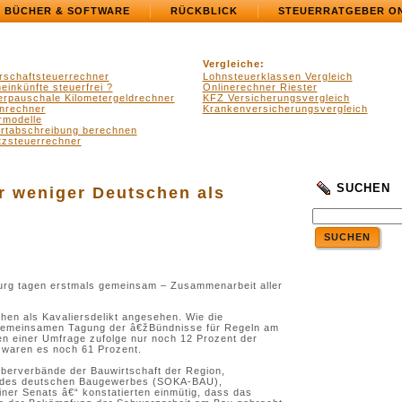
BÜCHER & SOFTWARE
RÜCKBLICK
STEUERRATGEBER O
Vergleiche:
rschaftsteuerrechner
Lohnsteuerklassen Vergleich
einkünfte steuerfrei ?
Onlinerechner Riester
erpauschale Kilometergeldrechner
KFZ Versicherungsvergleich
nrechner
Krankenversicherungsvergleich
rmodelle
ertabschreibung berechnen
zsteuerrechner
SUCHEN
r weniger Deutschen als
SUCHEN
urg tagen erstmals gemeinsam – Zusammenarbeit aller
hen als Kavaliersdelikt angesehen. Wie die
r gemeinsamen Tagung der â€žBündnisse für Regeln am
n einer Umfrage zufolge nur noch 12 Prozent der
5 waren es noch 61 Prozent.
eberverbände der Bauwirtschaft der Region,
e des deutschen Baugewerbes (SOKA-BAU),
iner Senats â€“ konstatierten einmütig, dass das