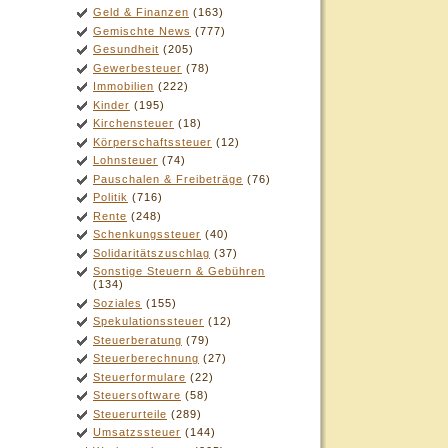
Geld & Finanzen
(163)
Gemischte News
(777)
Gesundheit
(205)
Gewerbesteuer
(78)
Immobilien
(222)
Kinder
(195)
Kirchensteuer
(18)
Körperschaftssteuer
(12)
Lohnsteuer
(74)
Pauschalen & Freibeträge
(76)
Politik
(716)
Rente
(248)
Schenkungssteuer
(40)
Solidaritätszuschlag
(37)
Sonstige Steuern & Gebühren
(134)
Soziales
(155)
Spekulationssteuer
(12)
Steuerberatung
(79)
Steuerberechnung
(27)
Steuerformulare
(22)
Steuersoftware
(58)
Steuerurteile
(289)
Umsatzssteuer
(144)