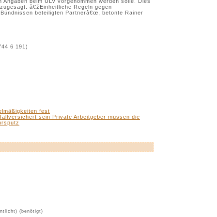
en Angaben beim ULV vorgenommen werden solle. Dies
zugesagt. â€žEinheitliche Regeln gegen
 Bündnissen beteiligten Partnerâ€œ, betonte Rainer
744 6 191)
elmäßigkeiten fest
allversichert sein Private Arbeitgeber müssen die
hrsputz
ntlicht) (benötigt)