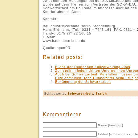
zwischen den Meldungen bei der Sozialkasse und d
wurde auf dem Treffen vom Vertreter der SOKA-BAU 
Schwarzarbeit am Bau sind im Interesse aller an den
Knerler abschließend.
Kontakt:
Bauindustrieverband Berlin-Brandenburg
Hans Erdmann, (Tel.: 0331 – 7446 161, FAX: 0331 – 
Handy: 0175 â€“ 22 168 15
E-Mail:
www.bauindustrie-bb.de
Quelle: openPR
Related posts:
Bilanz der Deutschen Zollverwaltung 2009
Zoll stellt in jedem dritten Unternehmen Unreg
Auch bei Schwarzarbeit: Putzhilfen müssen unf
Hilfe anmelden Hohe Dunkelziffer beim Frühja
Bekämpfung der Schwarzarbeit
Schlagworte:
Schwarzarbeit
,
Stafen
Kommentieren
Name (benötigt)
E-Mail (wird nicht veröffe