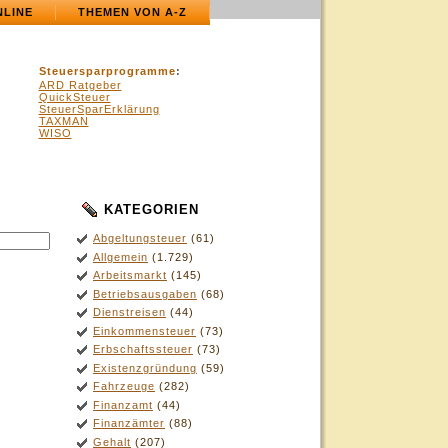
NLINE
THEMEN VON A-Z
Steuersparprogramme
:
ARD Ratgeber
QuickSteuer
SteuerSparErklärung
TAXMAN
WISO
KATEGORIEN
Abgeltungsteuer
(61)
Allgemein
(1.729)
Arbeitsmarkt
(145)
Betriebsausgaben
(68)
Dienstreisen
(44)
Einkommensteuer
(73)
Erbschaftssteuer
(73)
Existenzgründung
(59)
Fahrzeuge
(282)
Finanzamt
(44)
Finanzämter
(88)
Gehalt
(207)