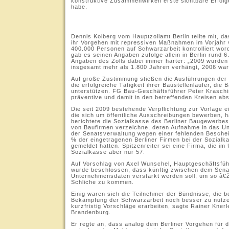
konstruktive Zusammenwirken erste sichtbare Erfol
habe.
.
Dennis Kolberg vom Hauptzollamt Berlin teilte mit, d
ihr Vorgehen mit repressiven Maßnahmen im Vorjahr 
400.000 Personen auf Schwarzarbeit kontrolliert word
gab es seinen Angaben zufolge allein in Berlin rund 
Angaben des Zolls dabei immer härter: „2009 wurden
insgesamt mehr als 1.800 Jahren verhängt, 2006 war
Auf große Zustimmung stießen die Ausführungen der
die erfolgreiche Tätigkeit ihrer Baustellenläufer, die
unterstützen. FG Bau-Geschäftsführer Peter Kraschins
präventive und damit in den betreffenden Kreisen ab
Die seit 2009 bestehende Verpflichtung zur Vorlage 
die sich um öffentliche Ausschreibungen bewerben, h
berichtete die Sozialkasse des Berliner Baugewerbe
von Baufirmen verzeichne, deren Aufnahme in das Un
der Senatsverwaltung wegen einer fehlenden Besche
% der eingetragenen Berliner Firmen bei der Sozialk
gemeldet hatten. Spitzenreiter sei eine Firma, die i
Sozialkasse aber nur 57.
Auf Vorschlag von Axel Wunschel, Hauptgeschäftsfüh
wurde beschlossen, dass künftig zwischen dem Senat
Unternehmensdaten verstärkt werden soll, um so â€
Schliche zu kommen.
Einig waren sich die Teilnehmer der Bündnisse, die b
Bekämpfung der Schwarzarbeit noch besser zu nutzen
kurzfristig Vorschläge erarbeiten, sagte Rainer Knerl
Brandenburg.
Er regte an, dass analog dem Berliner Vorgehen für d