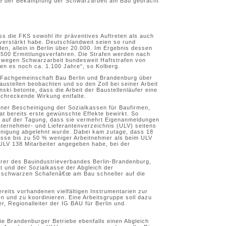
ge der Bekämpfung der Schwarzarbeit am Bau gebracht
ass die FKS sowohl ihr präventives Auftreten als auch
verstärkt habe. Deutschlandweit seien so rund
en, allein in Berlin über 20.000. Im Ergebnis dessen
6.500 Ermittlungsverfahren. Die Strafen werden nach
 wegen Schwarzarbeit bundesweit Haftstrafen von
en es noch ca. 1.100 Jahre“, so Kolberg.
 Fachgemeinschaft Bau Berlin und Brandenburg über
 Baustellen beobachten und so den Zoll bei seiner Arbeit
ki betonte, dass die Arbeit der Baustellenläufer eine
schreckende Wirkung entfalte.
einer Bescheinigung der Sozialkassen für Baufirmen,
at bereits erste gewünschte Effekte bewirkt. So
s auf der Tagung, dass sie vermehrt Eigenanmeldungen
ternehmer- und Lieferantenverzeichnis (ULV) seitens
inigung abgelehnt wurde. Dabei kam zutage, dass 18
asse bis zu 50 % weniger Arbeitnehmer als beim ULV
m ULV 138 Mitarbeiter angegeben habe, bei der
rer des Bauindustrieverbandes Berlin-Brandenburg,
 und der Sozialkasse der Abgleich der
žschwarzen Schafenâ€œ am Bau schneller auf die
ereits vorhandenen vielfältigen Instrumentarien zur
 und zu koordinieren. Eine Arbeitsgruppe soll dazu
er, Regionalleiter der IG BAU für Berlin und
ie Brandenburger Betriebe ebenfalls einen Abgleich