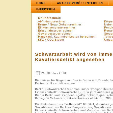
HOME
ARTIKEL VERÖFFENTLICHEN
IMPRESSUM
Onlinerechner
:
Abfindungsrechner
Körpe
Brutto / Netto Gehaltsrechner
Neben
Einkommensteuerrechner
Pendl
Erbschaftsteuerrechner
Rente
Gewerbesteuerrechner
Steue
Hauskauf: Kaufnebenkosten berechnen
Teilw
KFZ / CO2 Steuer
Umsat
Schwarzarbeit wird von imme
Kavaliersdelikt angesehen
25. Oktober 2010
Bündnisse für Regeln am Bau in Berlin und Brandenb
Partner soll vertieft werden
Berlin. Schwarzarbeit wird von immer weniger Deutsc
Finanzkontrolle Schwarzarbeit (FKS) jetzt auf eine
Bau in Berlin und Brandenburgâ€œ bekannt gab, sehe
Befragten Schwarzarbeit als Kavaliersdelikt an, 200
Die Teilnehmer des Treffens â€“ IG BAU, die Arbeitg
Sozialkasse des Berliner Baugewerbes, Sozialkass
Finanzkontrolle Schwarzarbeit und Vertreter des Berl