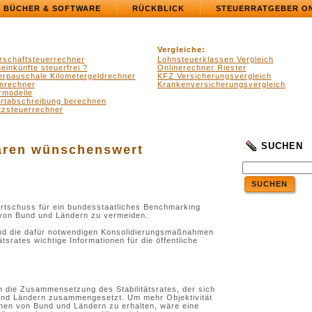
BÜCHER & SOFTWARE
RÜCKBLICK
STEUERRATGEBER O
Vergleiche:
rschaftsteuerrechner
Lohnsteuerklassen Vergleich
einkünfte steuerfrei ?
Onlinerechner Riester
erpauschale Kilometergeldrechner
KFZ Versicherungsvergleich
nrechner
Krankenversicherungsvergleich
rmodelle
ertabschreibung berechnen
zsteuerrechner
SUCHEN
ären wünschenswert
SUCHEN
Startschuss für ein bundesstaatliches Benchmarking
n von Bund und Ländern zu vermeiden.
und die dafür notwendigen Konsolidierungsmaßnahmen
tsrates wichtige Informationen für die öffentliche
h die Zusammensetzung des Stabilitätsrates, der sich
 und Ländern zusammengesetzt. Um mehr Objektivität
onen von Bund und Ländern zu erhalten, wäre eine