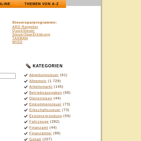
NLINE
THEMEN VON A-Z
Steuersparprogramme
:
ARD Ratgeber
QuickSteuer
SteuerSparErklärung
TAXMAN
WISO
KATEGORIEN
Abgeltungsteuer
(61)
Allgemein
(1.729)
Arbeitsmarkt
(145)
Betriebsausgaben
(68)
Dienstreisen
(44)
Einkommensteuer
(73)
Erbschaftssteuer
(73)
Existenzgründung
(59)
Fahrzeuge
(282)
Finanzamt
(44)
Finanzämter
(88)
Gehalt
(207)