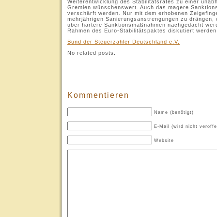
Weiterentwicklung des Stabilitätsrates zu einer unab
Gremien wünschenswert. Auch das magere Sanktionsr
verschärft werden. Nur mit dem erhobenen Zeigefing
mehrjährigen Sanierungsanstrengungen zu drängen, dü
über härtere Sanktionsmaßnahmen nachgedacht werde
Rahmen des Euro-Stabilitätspaktes diskutiert werden
Bund der Steuerzahler Deutschland e.V.
No related posts.
Kommentieren
Name (benötigt)
E-Mail (wird nicht veröffe
Website