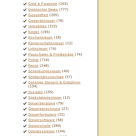
Geld & Finanzen
(163)
Gemischte News
(777)
Gesundheit
(205)
Gewerbesteuer
(78)
Immobilien
(222)
Kinder
(195)
Kirchensteuer
(18)
Körperschaftssteuer
(12)
Lohnsteuer
(74)
Pauschalen & Freibeträge
(76)
Politik
(716)
Rente
(248)
Schenkungssteuer
(40)
Solidaritätszuschlag
(37)
Sonstige Steuern & Gebühren
(134)
Soziales
(155)
Spekulationssteuer
(12)
Steuerberatung
(79)
Steuerberechnung
(27)
Steuerformulare
(22)
Steuersoftware
(58)
Steuerurteile
(289)
Umsatzssteuer
(144)