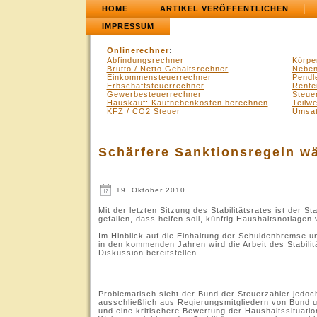
HOME
ARTIKEL VERÖFFENTLICHEN
IMPRESSUM
Onlinerechner
:
Abfindungsrechner
Körpe
Brutto / Netto Gehaltsrechner
Neben
Einkommensteuerrechner
Pendl
Erbschaftsteuerrechner
Rente
Gewerbesteuerrechner
Steue
Hauskauf: Kaufnebenkosten berechnen
Teilw
KFZ / CO2 Steuer
Umsat
Schärfere Sanktionsregeln w
19. Oktober 2010
Mit der letzten Sitzung des Stabilitätsrates ist der 
gefallen, dass helfen soll, künftig Haushaltsnotlage
Im Hinblick auf die Einhaltung der Schuldenbremse 
in den kommenden Jahren wird die Arbeit des Stabilitä
Diskussion bereitstellen.
.
Problematisch sieht der Bund der Steuerzahler jedoc
ausschließlich aus Regierungsmitgliedern von Bund
und eine kritischere Bewertung der Haushaltssituati