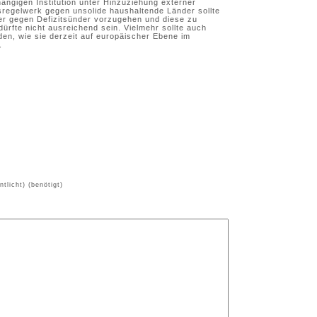
hängigen Institution unter Hinzuziehung externer
egelwerk gegen unsolide haushaltende Länder sollte
er gegen Defizitsünder vorzugehen und diese zu
rfte nicht ausreichend sein. Vielmehr sollte auch
n, wie sie derzeit auf europäischer Ebene im
.
ntlicht) (benötigt)