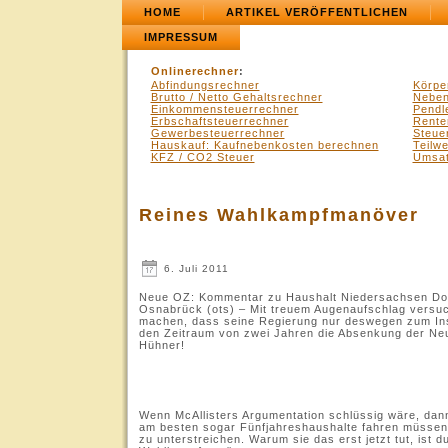
HOME
ARTIKEL VERÖFFENTLICHEN
IMPRESSUM
Onlinerechner
:
Abfindungsrechner
Körpe
Brutto / Netto Gehaltsrechner
Neben
Einkommensteuerrechner
Pendl
Erbschaftsteuerrechner
Rente
Gewerbesteuerrechner
Steue
Hauskauf: Kaufnebenkosten berechnen
Teilw
KFZ / CO2 Steuer
Umsat
Reines Wahlkampfmanöver
6. Juli 2011
Neue OZ: Kommentar zu Haushalt Niedersachsen Do
Osnabrück (ots) – Mit treuem Augenaufschlag versuch
machen, dass seine Regierung nur deswegen zum Inst
den Zeitraum von zwei Jahren die Absenkung der Neu
Hühner!
.
Wenn McAllisters Argumentation schlüssig wäre, dan
am besten sogar Fünfjahreshaushalte fahren müssen,
zu unterstreichen. Warum sie das erst jetzt tut, ist d