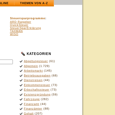
NLINE
THEMEN VON A-Z
Steuersparprogramme
:
ARD Ratgeber
QuickSteuer
SteuerSparErklärung
TAXMAN
WISO
KATEGORIEN
Abgeltungsteuer
(61)
Allgemein
(1.729)
Arbeitsmarkt
(145)
Betriebsausgaben
(68)
Dienstreisen
(44)
Einkommensteuer
(73)
Erbschaftssteuer
(73)
Existenzgründung
(59)
Fahrzeuge
(282)
Finanzamt
(44)
Finanzämter
(88)
Gehalt
(207)