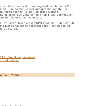
 vier Wochen vor der Landtagswahl im Januar 2013
ommt. Eine solche Generalaussprache könnte – je
en Angelegenheit für die Regierung werden.
ng einer für das Land schädlichen Steuersenkung mit
n McAllister & Co. lieber aus.
 zu verlieren. Denn als die SPD noch am Ruder war, da
ring Doppelhaushalte gar nicht scharf genug geißeln.
hr zu stören.
2013 > Wahlkampfmanöver
d Deutschland
achsen
,
Wahlen