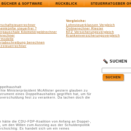
BÜCHER & SOFTWARE
RÜCKBLICK
STEUERRATGEBER O
Vergleiche:
rschaftsteuerrechner
Lohnsteuerklassen Vergleich
einkünfte steuerfrei ?
Onlinerechner Riester
erpauschale Kilometergeldrechner
KFZ Versicherungsvergleich
nrechner
Krankenversicherungsvergleich
rmodelle
ertabschreibung berechnen
zsteuerrechner
SUCHEN
SUCHEN
ppelhaushalt
te Ministerpräsident McAllister gestern glauben zu
rument eines Doppelhaushaltes gegriffen hat, um für
verschuldung fest zu verankern. Da lachen doch die
n hätte die CDU-FDP-Koalition von Anfang an Doppel-,
 um den Willen zum Ausstieg aus der Schuldenpolitik
urchsichtig: Es handelt sich um ein reines