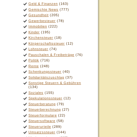
Geld & Finanzen
(163)
Gemischte News
(777)
Gesundheit
(205)
Gewerbesteuer
(78)
Immobilien
(222)
Kinder
(195)
Kirchensteuer
(18)
Körperschaftssteuer
(12)
Lohnsteuer
(74)
Pauschalen & Freibeträge
(76)
Politik
(716)
Rente
(248)
Schenkungssteuer
(40)
Solidaritätszuschlag
(37)
Sonstige Steuern & Gebühren
(134)
Soziales
(155)
Spekulationssteuer
(12)
Steuerberatung
(79)
Steuerberechnung
(27)
Steuerformulare
(22)
Steuersoftware
(58)
Steuerurteile
(289)
Umsatzssteuer
(144)