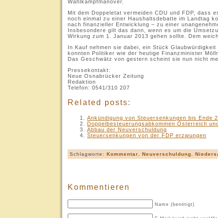
Wahlkampfmanöver.
Mit dem Doppeletat vermeiden CDU und FDP, dass es
noch einmal zu einer Haushaltsdebatte im Landtag k
nach finanzieller Entwicklung – zu einer unangenehm
Insbesondere gilt das dann, wenn es um die Umsetzu
Wirkung zum 1. Januar 2013 gehen sollte. Dem weiche
In Kauf nehmen sie dabei, ein Stück Glaubwürdigkeit
konnten Politiker wie der heutige Finanzminister Möll
Das Geschwätz von gestern scheint sie nun nicht me
Pressekontakt:
Neue Osnabrücker Zeitung
Redaktion
Telefon: 0541/310 207
Related posts:
Ankündigung von Steuersenkungen bis Ende 
Doppelbesteuerungsabkommen Österreich un
Abbau der Neuverschuldung
Steuersenkungen von der FDP erzwungen
Schlagworte:
Kommentar
,
Neuverschuldung
,
Nieders
Kommentieren
Name (benötigt)