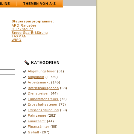
NLINE
THEMEN VON A-Z
Steuersparprogramme
:
ARD Ratgeber
QuickSteuer
SteuerSparErklärung
TAXMAN
WISO
KATEGORIEN
Abgeltungsteuer
(61)
Allgemein
(1.729)
Arbeitsmarkt
(145)
Betriebsausgaben
(68)
Dienstreisen
(44)
Einkommensteuer
(73)
Erbschaftssteuer
(73)
Existenzgründung
(59)
Fahrzeuge
(282)
Finanzamt
(44)
Finanzämter
(88)
Gehalt
(207)