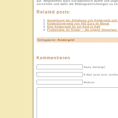
auf. Wegnehmen wäre sozialpolitisch dumm und unger
verzichten und dafür die Bildungseinrichtungen zu ver
Related posts:
Auswirkung der Anhebung von Kindergeld und 
Kinderbürgergeld von 400 Euro im Monat
Kein Kindergeld für ein Kind in Haft
Freibeträge für Kinder – die eigene Steuerlas
Schlagworte:
Kindergeld
Kommentieren
Name (benötigt)
E-Mail (wird nicht veröffe
Website