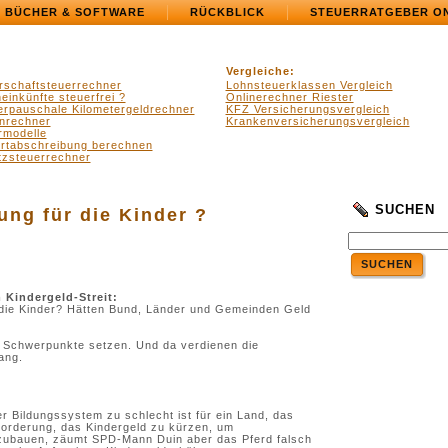
BÜCHER & SOFTWARE
RÜCKBLICK
STEUERRATGEBER O
Vergleiche:
rschaftsteuerrechner
Lohnsteuerklassen Vergleich
einkünfte steuerfrei ?
Onlinerechner Riester
erpauschale Kilometergeldrechner
KFZ Versicherungsvergleich
nrechner
Krankenversicherungsvergleich
rmodelle
ertabschreibung berechnen
zsteuerrechner
SUCHEN
ung für die Kinder ?
SUCHEN
Kindergeld-Streit:
r die Kinder? Hätten Bund, Länder und Gemeinden Geld
re Schwerpunkte setzen. Und da verdienen die
rang.
r Bildungssystem zu schlecht ist für ein Land, das
Forderung, das Kindergeld zu kürzen, um
zubauen, zäumt SPD-Mann Duin aber das Pferd falsch