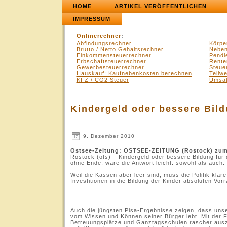
HOME
ARTIKEL VERÖFFENTLICHEN
IMPRESSUM
Onlinerechner
:
Abfindungsrechner
Körpe
Brutto / Netto Gehaltsrechner
Neben
Einkommensteuerrechner
Pendl
Erbschaftsteuerrechner
Rente
Gewerbesteuerrechner
Steue
Hauskauf: Kaufnebenkosten berechnen
Teilw
KFZ / CO2 Steuer
Umsat
Kindergeld oder bessere Bild
9. Dezember 2010
Ostsee-Zeitung: OSTSEE-ZEITUNG (Rostock) zum 
Rostock (ots) – Kindergeld oder bessere Bildung fü
ohne Ende, wäre die Antwort leicht: sowohl als auch.
Weil die Kassen aber leer sind, muss die Politik kla
Investitionen in die Bildung der Kinder absoluten Vor
.
Auch die jüngsten Pisa-Ergebnisse zeigen, dass unse
vom Wissen und Können seiner Bürger lebt. Mit der 
Betreuungsplätze und Ganztagsschulen rascher aus