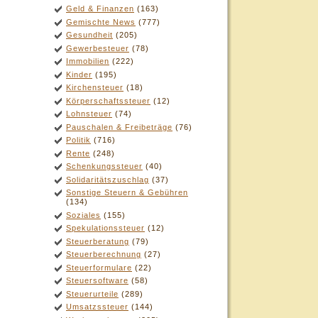
Geld & Finanzen
(163)
Gemischte News
(777)
Gesundheit
(205)
Gewerbesteuer
(78)
Immobilien
(222)
Kinder
(195)
Kirchensteuer
(18)
Körperschaftssteuer
(12)
Lohnsteuer
(74)
Pauschalen & Freibeträge
(76)
Politik
(716)
Rente
(248)
Schenkungssteuer
(40)
Solidaritätszuschlag
(37)
Sonstige Steuern & Gebühren
(134)
Soziales
(155)
Spekulationssteuer
(12)
Steuerberatung
(79)
Steuerberechnung
(27)
Steuerformulare
(22)
Steuersoftware
(58)
Steuerurteile
(289)
Umsatzssteuer
(144)