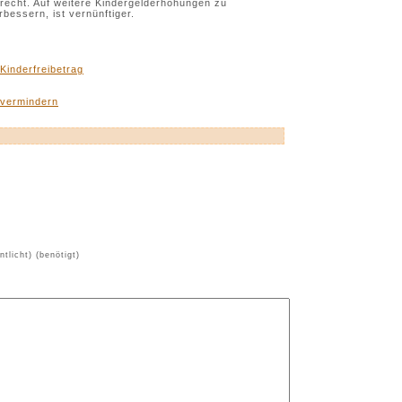
echt. Auf weitere Kindergelderhöhungen zu
bessern, ist vernünftiger.
Kinderfreibetrag
t vermindern
ntlicht) (benötigt)