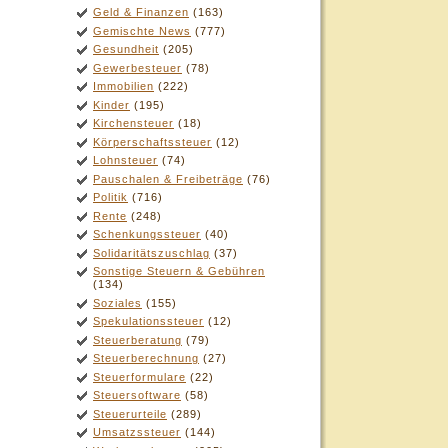
Geld & Finanzen
(163)
Gemischte News
(777)
Gesundheit
(205)
Gewerbesteuer
(78)
Immobilien
(222)
Kinder
(195)
Kirchensteuer
(18)
Körperschaftssteuer
(12)
Lohnsteuer
(74)
Pauschalen & Freibeträge
(76)
Politik
(716)
Rente
(248)
Schenkungssteuer
(40)
Solidaritätszuschlag
(37)
Sonstige Steuern & Gebühren
(134)
Soziales
(155)
Spekulationssteuer
(12)
Steuerberatung
(79)
Steuerberechnung
(27)
Steuerformulare
(22)
Steuersoftware
(58)
Steuerurteile
(289)
Umsatzssteuer
(144)