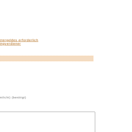
tergeldes erforderlich
ingverdiener
ntlicht) (benötigt)