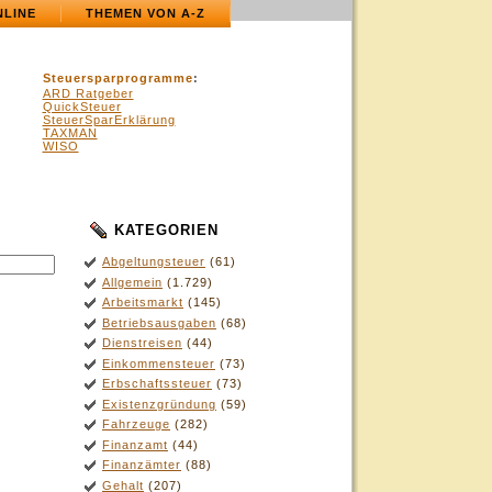
NLINE
THEMEN VON A-Z
Steuersparprogramme
:
ARD Ratgeber
QuickSteuer
SteuerSparErklärung
TAXMAN
WISO
KATEGORIEN
Abgeltungsteuer
(61)
Allgemein
(1.729)
Arbeitsmarkt
(145)
Betriebsausgaben
(68)
Dienstreisen
(44)
Einkommensteuer
(73)
Erbschaftssteuer
(73)
Existenzgründung
(59)
Fahrzeuge
(282)
Finanzamt
(44)
Finanzämter
(88)
Gehalt
(207)