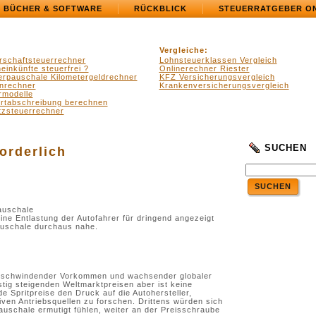
BÜCHER & SOFTWARE
RÜCKBLICK
STEUERRATGEBER O
Vergleiche:
rschaftsteuerrechner
Lohnsteuerklassen Vergleich
einkünfte steuerfrei ?
Onlinerechner Riester
erpauschale Kilometergeldrechner
KFZ Versicherungsvergleich
nrechner
Krankenversicherungsvergleich
rmodelle
ertabschreibung berechnen
zsteuerrechner
SUCHEN
orderlich
SUCHEN
auschale
 eine Entlastung der Autofahrer für dringend angezeigt
pauschale durchaus nahe.
n schwindender Vorkommen und wachsender globaler
tig steigenden Weltmarktpreisen aber ist keine
 Spritpreise den Druck auf die Autohersteller,
ven Antriebsquellen zu forschen. Drittens würden sich
auschale ermutigt fühlen, weiter an der Preisschraube