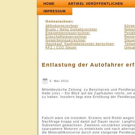
HOME
ARTIKEL VERÖFFENTLICHEN
IMPRESSUM
Onlinerechner
:
Abfindungsrechner
Körpe
Brutto / Netto Gehaltsrechner
Neben
Einkommensteuerrechner
Pendl
Erbschaftsteuerrechner
Rente
Gewerbesteuerrechner
Steue
Hauskauf: Kaufnebenkosten berechnen
Teilw
KFZ / CO2 Steuer
Umsat
Entlastung der Autofahrer erf
3. Mai 2011
Mitteldeutsche Zeitung: zu Benzinpreis und Pendlerp
Halle (ots) – Ein Blick auf die Zapfsäulen reicht, um
zu halten. Insofern liegt eine Erhöhung der Pendler
.
Falsch wäre sie trotzdem. Erstens wird Rohöl wege
Nachfrage knapp und damit auf Dauer teurer. Langfris
Subvention gewachsen. Zweitens verstärken steigende
sparsamere Motoren zu entwickeln und nach alternati
die Mineralölkonzerne durch eine steigende Pendlerp