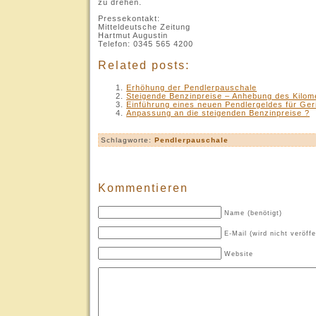
zu drehen.
Pressekontakt:
Mitteldeutsche Zeitung
Hartmut Augustin
Telefon: 0345 565 4200
Related posts:
Erhöhung der Pendlerpauschale
Steigende Benzinpreise – Anhebung des Kilome
Einführung eines neuen Pendlergeldes für Ger
Anpassung an die steigenden Benzinpreise ?
Schlagworte:
Pendlerpauschale
Kommentieren
Name (benötigt)
E-Mail (wird nicht veröffe
Website