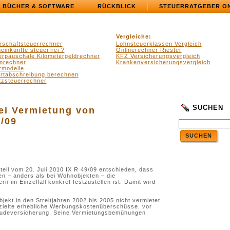
BÜCHER & SOFTWARE
RÜCKBLICK
STEUERRATGEBER O
Vergleiche:
rschaftsteuerrechner
Lohnsteuerklassen Vergleich
einkünfte steuerfrei ?
Onlinerechner Riester
erpauschale Kilometergeldrechner
KFZ Versicherungsvergleich
nrechner
Krankenversicherungsvergleich
rmodelle
ertabschreibung berechnen
zsteuerrechner
SUCHEN
ei Vermietung von
/09
SUCHEN
teil vom 20. Juli 2010 IX R 49/09 entschieden, dass
en – anders als bei Wohnobjekten – die
n im Einzelfall konkret festzustellen ist. Damit wird
jekt in den Streitjahren 2002 bis 2005 nicht vermietet,
rzielte erhebliche Werbungskostenüberschüsse, vor
äudeversicherung. Seine Vermietungsbemühungen