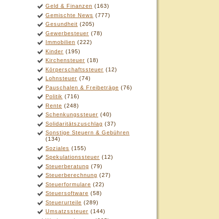
Geld & Finanzen
(163)
Gemischte News
(777)
Gesundheit
(205)
Gewerbesteuer
(78)
Immobilien
(222)
Kinder
(195)
Kirchensteuer
(18)
Körperschaftssteuer
(12)
Lohnsteuer
(74)
Pauschalen & Freibeträge
(76)
Politik
(716)
Rente
(248)
Schenkungssteuer
(40)
Solidaritätszuschlag
(37)
Sonstige Steuern & Gebühren
(134)
Soziales
(155)
Spekulationssteuer
(12)
Steuerberatung
(79)
Steuerberechnung
(27)
Steuerformulare
(22)
Steuersoftware
(58)
Steuerurteile
(289)
Umsatzssteuer
(144)