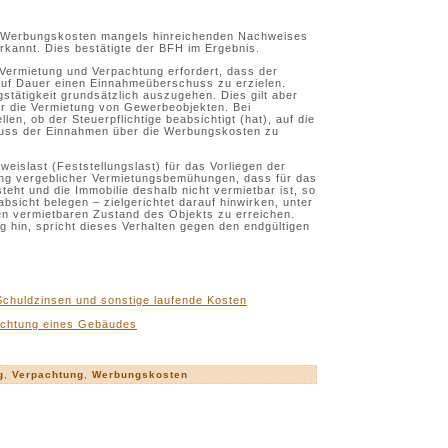
n Werbungskosten mangels hinreichenden Nachweises
rkannt. Dies bestätigte der BFH im Ergebnis.
Vermietung und Verpachtung erfordert, dass der
g auf Dauer einen Einnahmeüberschuss zu erzielen.
gstätigkeit grundsätzlich auszugehen. Dies gilt aber
ür die Vermietung von Gewerbeobjekten. Bei
len, ob der Steuerpflichtige beabsichtigt (hat), auf die
huss der Einnahmen über die Werbungskosten zu
eweislast (Feststellungslast) für das Vorliegen der
lang vergeblicher Vermietungsbemühungen, dass für das
steht und die Immobilie deshalb nicht vermietbar ist, so
absicht belegen – zielgerichtet darauf hinwirken, unter
n vermietbaren Zustand des Objekts zu erreichen.
ig hin, spricht dieses Verhalten gegen den endgültigen
Schuldzinsen und sonstige laufende Kosten
ichtung eines Gebäudes
g
,
Verpachtung
,
Werbungskosten