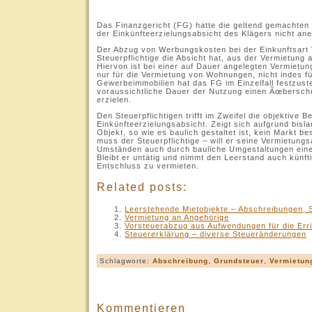
.
Das Finanzgericht (FG) hatte die geltend gemachte
der Einkünfteerzielungsabsicht des Klägers nicht ane
Der Abzug von Werbungskosten bei der Einkunftsart 
Steuerpflichtige die Absicht hat, aus der Vermietun
Hiervon ist bei einer auf Dauer angelegten Vermietun
nur für die Vermietung von Wohnungen, nicht indes f
Gewerbeimmobilien hat das FG im Einzelfall festzustel
voraussichtliche Dauer der Nutzung einen Ãœbersc
erzielen.
Den Steuerpflichtigen trifft im Zweifel die objektive B
Einkünfteerzielungsabsicht. Zeigt sich aufgrund bis
Objekt, so wie es baulich gestaltet ist, kein Markt be
muss der Steuerpflichtige – will er seine Vermietungs
Umständen auch durch bauliche Umgestaltungen eine
Bleibt er untätig und nimmt den Leerstand auch künft
Entschluss zu vermieten.
Related posts:
Leerstehende Mietobjekte – Abschreibungen, 
Vermietung an Angehörige
Vorsteuerabzug aus Aufwendungen für die Err
Steuererklärung – diverse Steueränderungen
Schlagworte:
Abschreibung
,
Grundsteuer
,
Vermietun
Kommentieren