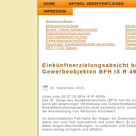
HOME
ARTIKEL VERÖFFENTLICHEN
IMPRESSUM
Onlinerechner
:
Abfindungsrechner
Körpe
Brutto / Netto Gehaltsrechner
Neben
Einkommensteuerrechner
Pendl
Erbschaftsteuerrechner
Rente
Gewerbesteuerrechner
Steue
Hauskauf: Kaufnebenkosten berechnen
Teilw
KFZ / CO2 Steuer
Umsat
Einkünfteerzielungsabsicht b
Gewerbeobjekten BFH IX R 49
30. September 2010
Urteil vom 20.07.10 BFH IX R 49/09
Der IX. Senat des Bundesfinanzhofs (BFH) hat mit Ur
auch bei langfristiger Vermietung von Gewerbeobjekt
Einkünfteerzielungsabsicht nicht vermutet wird, sonder
die Anerkennung von Verlusten erschwert.
Im entschiedenen Fall hatte der Kläger ein Gewerbeob
davor nur zum Teil, sporadisch und unter Wert. Er e
allem wegen Abschreibungen, Grundsteuer und Geb
waren wenig stringent und effektiv.