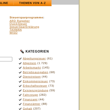
NLINE
THEMEN VON A-Z
Steuersparprogramme
:
ARD Ratgeber
QuickSteuer
SteuerSparErklärung
TAXMAN
WISO
KATEGORIEN
Abgeltungsteuer
(61)
Allgemein
(1.729)
Arbeitsmarkt
(145)
Betriebsausgaben
(68)
Dienstreisen
(44)
Einkommensteuer
(73)
Erbschaftssteuer
(73)
Existenzgründung
(59)
Fahrzeuge
(282)
Finanzamt
(44)
Finanzämter
(88)
Gehalt
(207)