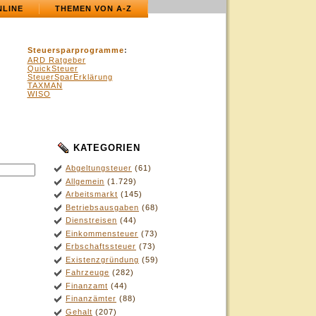
NLINE
THEMEN VON A-Z
Steuersparprogramme
:
ARD Ratgeber
QuickSteuer
SteuerSparErklärung
TAXMAN
WISO
KATEGORIEN
Abgeltungsteuer
(61)
Allgemein
(1.729)
Arbeitsmarkt
(145)
Betriebsausgaben
(68)
Dienstreisen
(44)
Einkommensteuer
(73)
Erbschaftssteuer
(73)
Existenzgründung
(59)
Fahrzeuge
(282)
Finanzamt
(44)
Finanzämter
(88)
Gehalt
(207)