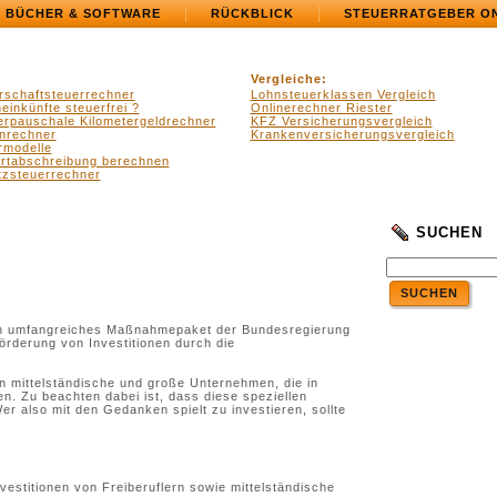
BÜCHER & SOFTWARE
RÜCKBLICK
STEUERRATGEBER O
Vergleiche:
rschaftsteuerrechner
Lohnsteuerklassen Vergleich
einkünfte steuerfrei ?
Onlinerechner Riester
erpauschale Kilometergeldrechner
KFZ Versicherungsvergleich
nrechner
Krankenversicherungsvergleich
rmodelle
ertabschreibung berechnen
zsteuerrechner
SUCHEN
SUCHEN
ein umfangreiches Maßnahmepaket der Bundesregierung
örderung von Investitionen durch die
 mittelständische und große Unternehmen, die in
n. Zu beachten dabei ist, dass diese speziellen
r also mit den Gedanken spielt zu investieren, sollte
vestitionen von Freiberuflern sowie mittelständische