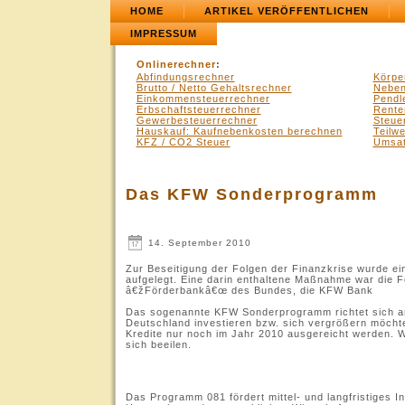
HOME
ARTIKEL VERÖFFENTLICHEN
IMPRESSUM
Onlinerechner
:
Abfindungsrechner
Körpe
Brutto / Netto Gehaltsrechner
Neben
Einkommensteuerrechner
Pendl
Erbschaftsteuerrechner
Rente
Gewerbesteuerrechner
Steue
Hauskauf: Kaufnebenkosten berechnen
Teilw
KFZ / CO2 Steuer
Umsat
Das KFW Sonderprogramm
14. September 2010
Zur Beseitigung der Folgen der Finanzkrise wurde 
aufgelegt. Eine darin enthaltene Maßnahme war die F
â€žFörderbankâ€œ des Bundes, die KFW Bank
Das sogenannte KFW Sonderprogramm richtet sich an
Deutschland investieren bzw. sich vergrößern möchte
Kredite nur noch im Jahr 2010 ausgereicht werden. We
sich beeilen.
.
Das Programm 081 fördert mittel- und langfristiges In