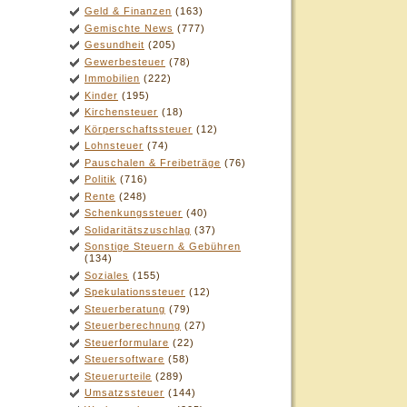
Geld & Finanzen
(163)
Gemischte News
(777)
Gesundheit
(205)
Gewerbesteuer
(78)
Immobilien
(222)
Kinder
(195)
Kirchensteuer
(18)
Körperschaftssteuer
(12)
Lohnsteuer
(74)
Pauschalen & Freibeträge
(76)
Politik
(716)
Rente
(248)
Schenkungssteuer
(40)
Solidaritätszuschlag
(37)
Sonstige Steuern & Gebühren
(134)
Soziales
(155)
Spekulationssteuer
(12)
Steuerberatung
(79)
Steuerberechnung
(27)
Steuerformulare
(22)
Steuersoftware
(58)
Steuerurteile
(289)
Umsatzssteuer
(144)