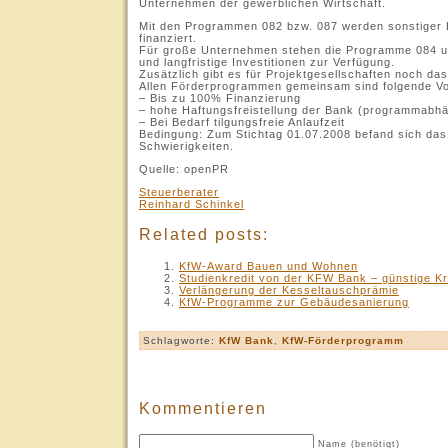
Unternehmen der gewerblichen Wirtschaft.
Mit den Programmen 082 bzw. 087 werden sonstiger L
finanziert.
Für große Unternehmen stehen die Programme 084 und
und langfristige Investitionen zur Verfügung.
Zusätzlich gibt es für Projektgesellschaften noch d
Allen Förderprogrammen gemeinsam sind folgende Vo
– Bis zu 100% Finanzierung
– hohe Haftungsfreistellung der Bank (programmabhä
– Bei Bedarf tilgungsfreie Anlaufzeit
Bedingung: Zum Stichtag 01.07.2008 befand sich das 
Schwierigkeiten.
Quelle: openPR
Steuerberater
Reinhard Schinkel
Related posts:
KfW-Award Bauen und Wohnen
Studienkredit von der KFW Bank – günstige Kr
Verlängerung der Kesseltauschprämie
KfW-Programme zur Gebäudesanierung
Schlagworte:
KfW Bank
,
KfW-Förderprogramm
Kommentieren
Name (benötigt)