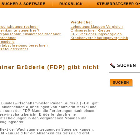
BÜCHER & SOFTWARE
RÜCKBLICK
STEUERRATGEBER O
Vergleiche:
rschaftsteuerrechner
Lohnsteuerklassen Vergleich
einkünfte steuerfrei ?
Onlinerechner Riester
erpauschale Kilometergeldrechner
KFZ Versicherungsvergleich
nrechner
Krankenversicherungsvergleich
rmodelle
ertabschreibung berechnen
zsteuerrechner
SUCHEN
iner Brüderle (FDP) gibt nicht
SUCHEN
 Bundeswirtschaftsminister Rainer Brüderle (FDP) gibt
ie ablehnenden Ã„ußerungen von Kanzlerin Merkel und
en setzt der FDP-Mann die Forderungen nach einem
swirtschaftsbericht. Brüderle, durch eine
 Entscheidungen in den vergangenen Monaten mit
zeugungstäter.
 Effekt der Wachstum erzeugenden Steuersenkungen.
cht kein Geld für ein Absenken der Sätze und erst