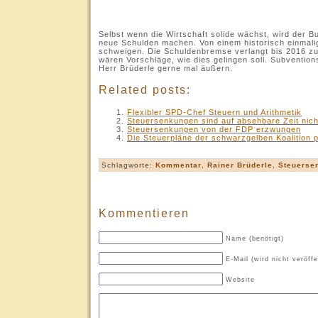
.
Selbst wenn die Wirtschaft solide wächst, wird der B
neue Schulden machen. Von einem historisch einmal
schweigen. Die Schuldenbremse verlangt bis 2016 zusä
wären Vorschläge, wie dies gelingen soll. Subventio
Herr Brüderle gerne mal äußern.
Related posts:
Flexibler SPD-Chef Steuern und Arithmetik
Steuersenkungen sind auf absehbare Zeit nic
Steuersenkungen von der FDP erzwungen
Die Steuerpläne der schwarzgelben Koalition p
Schlagworte:
Kommentar
,
Rainer Brüderle
,
Steuerse
Kommentieren
Name (benötigt)
E-Mail (wird nicht veröffe
Website