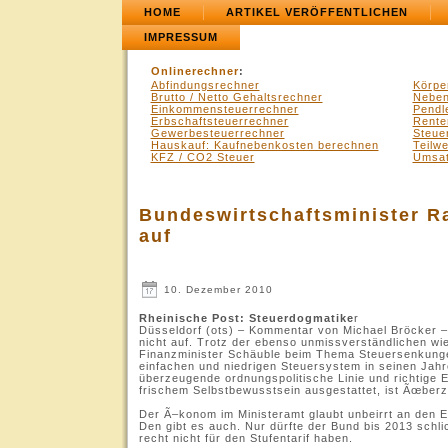
HOME
ARTIKEL VERÖFFENTLICHEN
IMPRESSUM
Onlinerechner
:
Abfindungsrechner
Körpe
Brutto / Netto Gehaltsrechner
Neben
Einkommensteuerrechner
Pendl
Erbschaftsteuerrechner
Rente
Gewerbesteuerrechner
Steue
Hauskauf: Kaufnebenkosten berechnen
Teilw
KFZ / CO2 Steuer
Umsat
Bundeswirtschaftsminister Ra
auf
10. Dezember 2010
Rheinische Post: Steuerdogmatike
r
Düsseldorf (ots) – Kommentar von Michael Bröcker –
nicht auf. Trotz der ebenso unmissverständlichen w
Finanzminister Schäuble beim Thema Steuersenkung
einfachen und niedrigen Steuersystem in seinen Jahre
überzeugende ordnungspolitische Linie und richtige
frischem Selbstbewusstsein ausgestattet, ist Ãœber
Der Ã–konom im Ministeramt glaubt unbeirrt an den
Den gibt es auch. Nur dürfte der Bund bis 2013 schli
recht nicht für den Stufentarif haben.