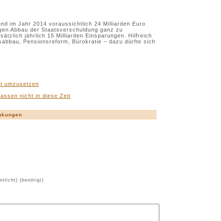
und im Jahr 2014 voraussichtlich 24 Milliarden Euro
igen Abbau der Staatsverschuldung ganz zu
tzlich jährlich 15 Milliarden Einsparungen. Hilfreich
nsabbau, Pensionsreform, Bürokratie – dazu dürfte sich
ht umzusetzen
assen nicht in diese Zeit
nkungen
ntlicht) (benötigt)