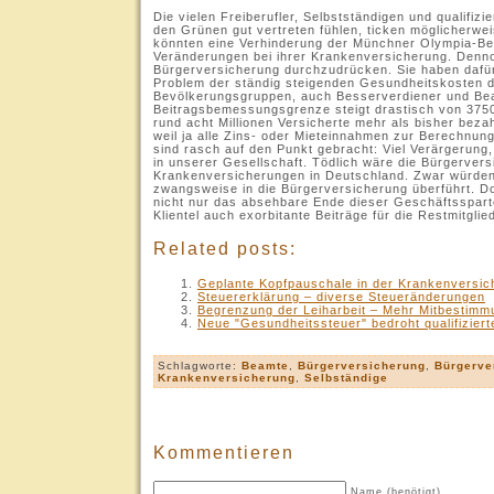
Die vielen Freiberufler, Selbstständigen und qualifiz
den Grünen gut vertreten fühlen, ticken möglicherwei
könnten eine Verhinderung der Münchner Olympia-Be
Veränderungen bei ihrer Krankenversicherung. Denno
Bürgerversicherung durchzudrücken. Sie haben dafür
Problem der ständig steigenden Gesundheitskosten de
Bevölkerungsgruppen, auch Besserverdiener und Beam
Beitragsbemessungsgrenze steigt drastisch von 3750
rund acht Millionen Versicherte mehr als bisher bez
weil ja alle Zins- oder Mieteinnahmen zur Berechnun
sind rasch auf den Punkt gebracht: Viel Verärgerung
in unserer Gesellschaft. Tödlich wäre die Bürgervers
Krankenversicherungen in Deutschland. Zwar würden v
zwangsweise in die Bürgerversicherung überführt. D
nicht nur das absehbare Ende dieser Geschäftsspart
Klientel auch exorbitante Beiträge für die Restmitglie
Related posts:
Geplante Kopfpauschale in der Krankenversic
Steuererklärung – diverse Steueränderungen
Begrenzung der Leiharbeit – Mehr Mitbestimmu
Neue "Gesundheitssteuer" bedroht qualifiziert
Schlagworte:
Beamte
,
Bürgerversicherung
,
Bürgerve
Krankenversicherung
,
Selbständige
Kommentieren
Name (benötigt)