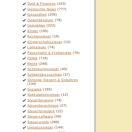
Geld & Finanzen
(163)
Gemischte News
(777)
Gesundheit
(205)
Gewerbesteuer
(78)
Immobilien
(222)
Kinder
(195)
Kirchensteuer
(18)
Körperschaftssteuer
(12)
Lohnsteuer
(74)
Pauschalen & Freibeträge
(76)
Politik
(716)
Rente
(248)
Schenkungssteuer
(40)
Solidaritätszuschlag
(37)
Sonstige Steuern & Gebühren
(134)
Soziales
(155)
Spekulationssteuer
(12)
Steuerberatung
(79)
Steuerberechnung
(27)
Steuerformulare
(22)
Steuersoftware
(58)
Steuerurteile
(289)
Umsatzssteuer
(144)