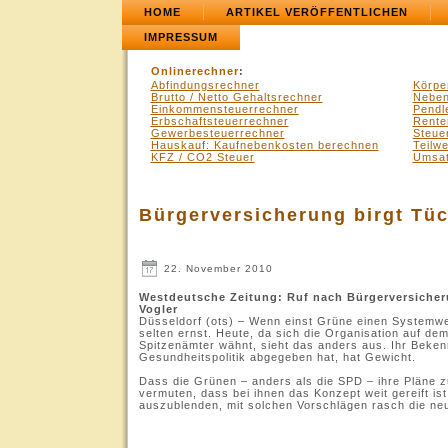
HOME
ARTIKEL VERÖFFENTLICHEN
IMPRESSUM
Onlinerechner
:
Abfindungsrechner
Körpe
Brutto / Netto Gehaltsrechner
Neben
Einkommensteuerrechner
Pendl
Erbschaftsteuerrechner
Rente
Gewerbesteuerrechner
Steue
Hauskauf: Kaufnebenkosten berechnen
Teilw
KFZ / CO2 Steuer
Umsat
Bürgerversicherung birgt Tü
22. November 2010
Westdeutsche Zeitung: Ruf nach Bürgerversicheru
Vogler
Düsseldorf (ots) – Wenn einst Grüne einen Systemwe
selten ernst. Heute, da sich die Organisation auf de
Spitzenämter wähnt, sieht das anders aus. Ihr Beken
Gesundheitspolitik abgegeben hat, hat Gewicht.
Dass die Grünen – anders als die SPD – ihre Pläne z
vermuten, dass bei ihnen das Konzept weit gereift ist
auszublenden, mit solchen Vorschlägen rasch die ne
.