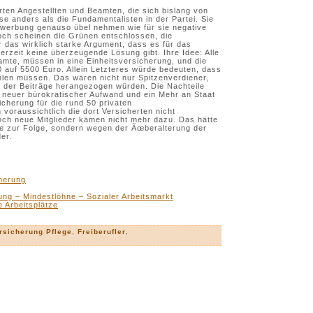
ierten Angestellten und Beamten, die sich bislang von
se anders als die Fundamentalisten in der Partei. Sie
werbung genauso übel nehmen wie für sie negative
ch scheinen die Grünen entschlossen, die
 das wirklich starke Argument, dass es für das
rzeit keine überzeugende Lösung gibt. Ihre Idee: Alle
te, müssen in eine Einheitsversicherung, und die
 auf 5500 Euro. Allein Letzteres würde bedeuten, dass
ahlen müssen. Das wären nicht nur Spitzenverdiener,
g der Beiträge herangezogen würden. Die Nachteile
, neuer bürokratischer Aufwand und ein Mehr an Staat
icherung für die rund 50 privaten
oraussichtlich die dort Versicherten nicht
och neue Mitglieder kämen nicht mehr dazu. Das hätte
e zur Folge, sondern wegen der Ãœberalterung der
der.
herung
ng – Mindestlöhne – Sozialer Arbeitsmarkt
e Arbeitsplätze
rsicherung Pflege
,
Freiberufler
,