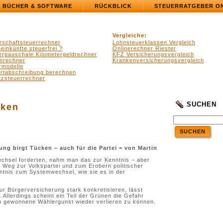
BÜCHER & SOFTWARE
RÜCKBLICK
STEUERRATGEBER O
Vergleiche:
rschaftsteuerrechner
Lohnsteuerklassen Vergleich
einkünfte steuerfrei ?
Onlinerechner Riester
erpauschale Kilometergeldrechner
KFZ Versicherungsvergleich
nrechner
Krankenversicherungsvergleich
rmodelle
ertabschreibung berechnen
zsteuerrechner
SUCHEN
cken
SUCHEN
ng birgt Tücken – auch für die Partei = von Martin
chsel forderten, nahm man das zur Kenntnis – aber
m Weg zur Volkspartei und zum Erobern politischer
ntnis zum Systemwechsel, wie sie es in der
ur Bürgerversicherung stark konkretisieren, lässt
. Allerdings scheint ein Teil der Grünen die Gefahr
u gewonnene Wählergunst wieder verlieren zu können.