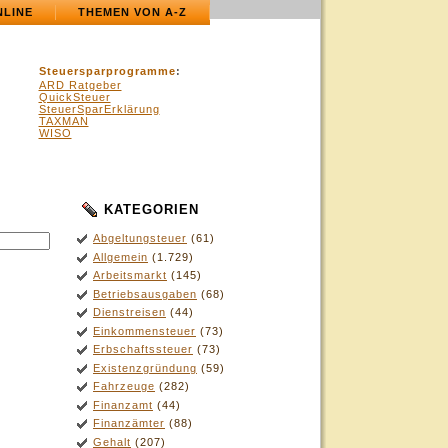
NLINE
THEMEN VON A-Z
Steuersparprogramme
:
ARD Ratgeber
QuickSteuer
SteuerSparErklärung
TAXMAN
WISO
KATEGORIEN
Abgeltungsteuer
(61)
Allgemein
(1.729)
Arbeitsmarkt
(145)
Betriebsausgaben
(68)
Dienstreisen
(44)
Einkommensteuer
(73)
Erbschaftssteuer
(73)
Existenzgründung
(59)
Fahrzeuge
(282)
Finanzamt
(44)
Finanzämter
(88)
Gehalt
(207)