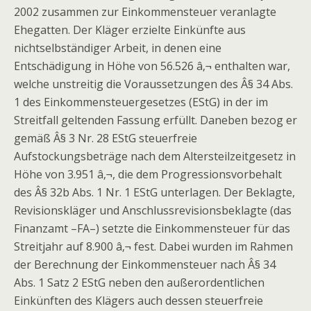
2002 zusammen zur Einkommensteuer veranlagte
Ehegatten. Der Kläger erzielte Einkünfte aus
nichtselbständiger Arbeit, in denen eine
Entschädigung in Höhe von 56.526 â‚¬ enthalten war,
welche unstreitig die Voraussetzungen des Â§ 34 Abs.
1 des Einkommensteuergesetzes (EStG) in der im
Streitfall geltenden Fassung erfüllt. Daneben bezog er
gemäß Â§ 3 Nr. 28 EStG steuerfreie
Aufstockungsbeträge nach dem Altersteilzeitgesetz in
Höhe von 3.951 â‚¬, die dem Progressionsvorbehalt
des Â§ 32b Abs. 1 Nr. 1 EStG unterlagen. Der Beklagte,
Revisionskläger und Anschlussrevisionsbeklagte (das
Finanzamt –FA–) setzte die Einkommensteuer für das
Streitjahr auf 8.900 â‚¬ fest. Dabei wurden im Rahmen
der Berechnung der Einkommensteuer nach Â§ 34
Abs. 1 Satz 2 EStG neben den außerordentlichen
Einkünften des Klägers auch dessen steuerfreie