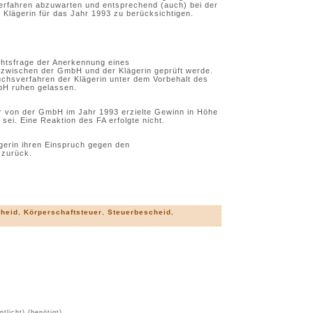
erfahren abzuwarten und entsprechend (auch) bei der
 Klägerin für das Jahr 1993 zu berücksichtigen.
echtsfrage der Anerkennung eines
 zwischen der GmbH und der Klägerin geprüft werde.
ruchsverfahren der Klägerin unter dem Vorbehalt des
bH ruhen gelassen.
er von der GmbH im Jahr 1993 erzielte Gewinn in Höhe
ei. Eine Reaktion des FA erfolgte nicht.
gerin ihren Einspruch gegen den
 zurück.
cheid
,
Körperschaftsteuer
,
Steuerbescheid
,
ntlicht) (benötigt)