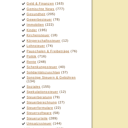
Geld & Finanzen
(163)
Gemischte News
(777)
Gesundheit
(205)
Gewerbesteuer
(78)
Immobilien
(222)
Kinder
(195)
Kirchensteuer
(18)
Körperschaftssteuer
(12)
Lohnsteuer
(74)
Pauschalen & Freibeträge
(76)
Politik
(716)
Rente
(248)
Schenkungssteuer
(40)
Solidaritätszuschlag
(37)
Sonstige Steuern & Gebühren
(134)
Soziales
(155)
Spekulationssteuer
(12)
Steuerberatung
(79)
Steuerberechnung
(27)
Steuerformulare
(22)
Steuersoftware
(58)
Steuerurteile
(289)
Umsatzssteuer
(144)