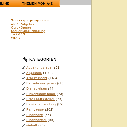
NLINE
THEMEN VON A-Z
Steuersparprogramme
:
ARD Ratgeber
QuickSteuer
SteuerSparErklärung
TAXMAN
WISO
KATEGORIEN
Abgeltungsteuer
(61)
Allgemein
(1.729)
Arbeitsmarkt
(145)
Betriebsausgaben
(68)
Dienstreisen
(44)
Einkommensteuer
(73)
Erbschaftssteuer
(73)
Existenzgründung
(59)
Fahrzeuge
(282)
Finanzamt
(44)
Finanzämter
(88)
Gehalt
(207)