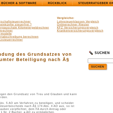
BÜCHER & SOFTWARE
RÜCKBLICK
STEUERRATGEBER O
Vergleiche:
rschaftsteuerrechner
Lohnsteuerklassen Vergleich
einkünfte steuerfrei ?
Onlinerechner Riester
erpauschale Kilometergeldrechner
KFZ Versicherungsvergleich
nrechner
Krankenversicherungsvergleich
rmodelle
ertabschreibung berechnen
zsteuerrechner
SUCHEN
ndung des Grundsatzes von
umter Beteiligung nach Â§
SUCHEN
gegen den Grundsatz von Treu und Glauben und kann
erden.
bs. 5 AO am Verfahren zu beteiligen, und scheidet
Steuerbescheids nach Â§ 174 Abs. 4 AO aus, so ist
auben verpflichtet, dem FA durch Antrag oder
1 Nr. 2 Buchst. a AO zu ermöglichen.