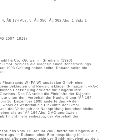
 4, Â§ 174 Abs. 5, Â§ 350, Â§ 362 Abs. 1 Satz 1
EFG 2007, 1919)
 GmbH & Co. KG, war im Streitjahr (1993)
er GmbH schloss die Klägerin einen Beherrschungs-
ar 1993 Geltung haben sollte. Danach sollte die
ein.
 des Finanzamts W (FA W) ansässige GmbH einen
 beim Beklagten und Revisionskläger (Finanzamt –FA–)
ichen Feststellung erklärte die Klägerin ihre
Gewinns. Das FA stellte die Einkünfte der Klägerin
olgte unter dem Vorbehalt der Nachprüfung (Â§ 164
vom 10. Dezember 1998 änderte das FA den
 wobei es weiterhin die Einkünfte der GmbH
dass der Vorbehalt der Nachprüfung bestehen bleibe.
ebenfalls auf Â§ 164 Abs. 2 AO gestützten
mbH nicht mehr einbezog; der Vorbehalt der
inspruchs vom 17. Januar 2002 führte die Klägerin aus,
rtrags im Rahmen einer Betriebsprüfung für die
rperschaftsteuerbescheide der GmbH eingelegt worden.