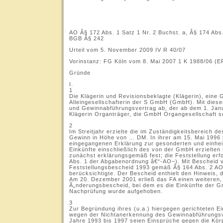
.
AO Â§ 172 Abs. 1 Satz 1 Nr. 2 Buchst. a, Â§ 174 Abs.
BGB Â§ 242
Urteil vom 5. November 2009 IV R 40/07
Vorinstanz: FG Köln vom 8. Mai 2007 1 K 1988/06 (
Gründe
I.
1
Die Klägerin und Revisionsbeklagte (Klägerin), eine
Alleingesellschafterin der S GmbH (GmbH). Mit dies
und Gewinnabführungsvertrag ab, der ab dem 1. Janu
Klägerin Organträger, die GmbH Organgesellschaft s
2
Im Streitjahr erzielte die im Zuständigkeitsbereich
Gewinn in Höhe von … DM. In ihrer am 15. Mai 1996
eingegangenen Erklärung zur gesonderten und einheitl
Einkünfte einschließlich des von der GmbH erzielten 
zunächst erklärungsgemäß fest; die Feststellung erf
Abs. 1 der Abgabenordnung â€“-AO–). Mit Bescheid 
Feststellungsbescheid 1993 gemäß Â§ 164 Abs. 2 AO,
berücksichtigte. Der Bescheid enthielt den Hinweis, 
Am 20. Dezember 2001 erließ das FA einen weiteren, 
Ã„nderungsbescheid, bei dem es die Einkünfte der G
Nachprüfung wurde aufgehoben.
3
Zur Begründung ihres (u.a.) hiergegen gerichteten E
wegen der Nichtanerkennung des Gewinnabführungsve
Jahre 1993 bis 1997 seien Einsprüche gegen die Kö