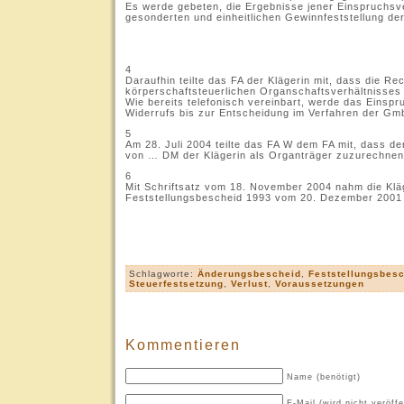
Es werde gebeten, die Ergebnisse jener Einspruchsv
gesonderten und einheitlichen Gewinnfeststellung der
.
4
Daraufhin teilte das FA der Klägerin mit, dass die R
körperschaftsteuerlichen Organschaftsverhältnisses
Wie bereits telefonisch vereinbart, werde das Einsp
Widerrufs bis zur Entscheidung im Verfahren der Gm
5
Am 28. Juli 2004 teilte das FA W dem FA mit, dass d
von … DM der Klägerin als Organträger zuzurechnen s
6
Mit Schriftsatz vom 18. November 2004 nahm die Klä
Feststellungsbescheid 1993 vom 20. Dezember 2001
.
Schlagworte:
Änderungsbescheid
,
Feststellungsbes
Steuerfestsetzung
,
Verlust
,
Voraussetzungen
Kommentieren
Name (benötigt)
E-Mail (wird nicht veröffe