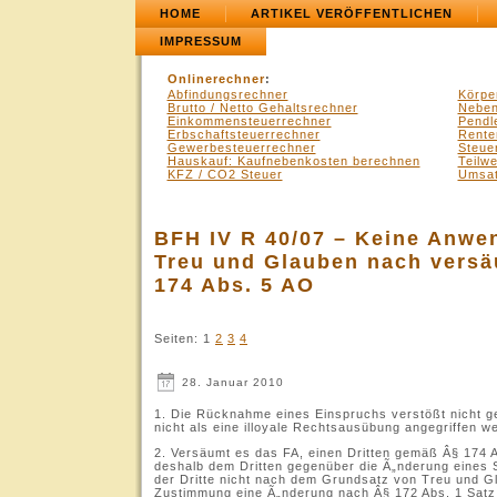
HOME
ARTIKEL VERÖFFENTLICHEN
IMPRESSUM
Onlinerechner
:
Abfindungsrechner
Körpe
Brutto / Netto Gehaltsrechner
Neben
Einkommensteuerrechner
Pendl
Erbschaftsteuerrechner
Rente
Gewerbesteuerrechner
Steue
Hauskauf: Kaufnebenkosten berechnen
Teilw
KFZ / CO2 Steuer
Umsat
BFH IV R 40/07 – Keine Anwe
Treu und Glauben nach versä
174 Abs. 5 AO
Seiten:
1
2
3
4
28. Januar 2010
1. Die Rücknahme eines Einspruchs verstößt nicht 
nicht als eine illoyale Rechtsausübung angegriffen w
2. Versäumt es das FA, einen Dritten gemäß Â§ 174 A
deshalb dem Dritten gegenüber die Ã„nderung eines 
der Dritte nicht nach dem Grundsatz von Treu und Gl
Zustimmung eine Ã„nderung nach Â§ 172 Abs. 1 Satz 