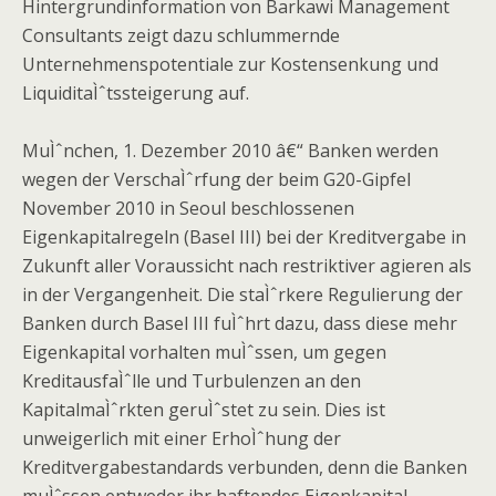
Hintergrundinformation von Barkawi Management
Consultants zeigt dazu schlummernde
Unternehmenspotentiale zur Kostensenkung und
LiquiditaÌˆtssteigerung auf.
MuÌˆnchen, 1. Dezember 2010 â€“ Banken werden
wegen der VerschaÌˆrfung der beim G20-Gipfel
November 2010 in Seoul beschlossenen
Eigenkapitalregeln (Basel III) bei der Kreditvergabe in
Zukunft aller Voraussicht nach restriktiver agieren als
in der Vergangenheit. Die staÌˆrkere Regulierung der
Banken durch Basel III fuÌˆhrt dazu, dass diese mehr
Eigenkapital vorhalten muÌˆssen, um gegen
KreditausfaÌˆlle und Turbulenzen an den
KapitalmaÌˆrkten geruÌˆstet zu sein. Dies ist
unweigerlich mit einer ErhoÌˆhung der
Kreditvergabestandards verbunden, denn die Banken