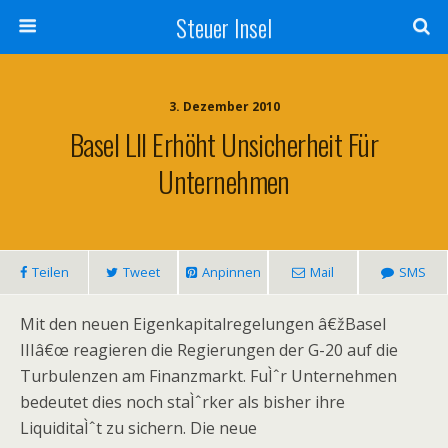
Steuer Insel
3. Dezember 2010
Basel Lll Erhöht Unsicherheit Für
Unternehmen
Teilen
Tweet
Anpinnen
Mail
SMS
Mit den neuen Eigenkapitalregelungen â€žBasel
IIIâ€œ reagieren die Regierungen der G-20 auf die
Turbulenzen am Finanzmarkt. FuÌˆr Unternehmen
bedeutet dies noch staÌˆrker als bisher ihre
LiquiditaÌˆt zu sichern. Die neue