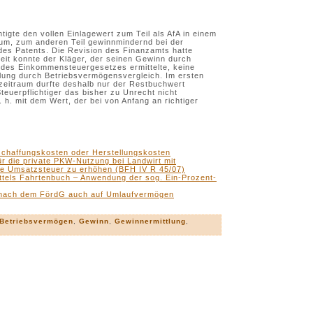
tigte den vollen Einlagewert zum Teil als AfA in einem
aum, zum anderen Teil gewinnmindernd bei der
des Patents. Die Revision des Finanzamts hatte
eit konnte der Kläger, der seinen Gewinn durch
es Einkommensteuergesetzes ermittelte, keine
tlung durch Betriebsvermögensvergleich. Im ersten
zeitraum durfte deshalb nur der Restbuchwert
teuerpflichtiger das bisher zu Unrecht nicht
 h. mit dem Wert, der bei von Anfang an richtiger
schaffungskosten oder Herstellungskosten
r die private PKW-Nutzung bei Landwirt mit
ive Umsatzsteuer zu erhöhen (BFH IV R 45/07)
ttels Fahrtenbuch – Anwendung der sog. Ein-Prozent-
 nach dem FördG auch auf Umlaufvermögen
Betriebsvermögen
,
Gewinn
,
Gewinnermittlung
,