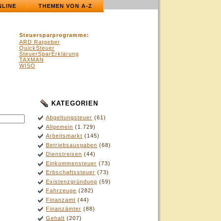
NLINE
THEMEN VON A-Z
Steuersparprogramme
:
ARD Ratgeber
QuickSteuer
SteuerSparErklärung
TAXMAN
WISO
KATEGORIEN
Abgeltungsteuer
(61)
Allgemein
(1.729)
Arbeitsmarkt
(145)
Betriebsausgaben
(68)
Dienstreisen
(44)
Einkommensteuer
(73)
Erbschaftssteuer
(73)
Existenzgründung
(59)
Fahrzeuge
(282)
Finanzamt
(44)
Finanzämter
(88)
Gehalt
(207)