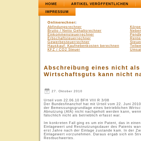
HOME
ARTIKEL VERÖFFENTLICHEN
IMPRESSUM
Onlinerechner
:
Abfindungsrechner
Körpe
Brutto / Netto Gehaltsrechner
Neben
Einkommensteuerrechner
Pendl
Erbschaftsteuerrechner
Rente
Gewerbesteuerrechner
Steue
Hauskauf: Kaufnebenkosten berechnen
Teilw
KFZ / CO2 Steuer
Umsat
Abschreibung eines nicht al
Wirtschaftsguts kann nicht 
27. Oktober 2010
Urteil vom 22.06.10 BFH VIII R 3/08
Der Bundesfinanzhof hat mit Urteil vom 22. Juni 2010
der Bemessungsgrundlage eines betrieblichen Wirts
Abnutzung (AfA) nicht nachgeholt werden kann, wenn
fälschlich nicht als betrieblich erfasst war.
Im konkreten Fall ging es um ein Patent, das in eine
Einlagewert und Restnutzungsdauer des Patents ware
erst Jahre nach der Einlage zustande kam. In der Zw
Einlagewert vorzunehmen. Daraus ergab sich ein Str
Restbuchwertes.