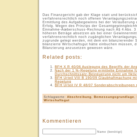
.
Das Finanzgericht gab der Klage statt und berücksich
verfahrensrechtlich noch offenen Veranlagungszeitr
Ermittlung des Aufgabegewinns bei der Veräußerung 
Erfolg. Wegen des Prinzips der Gesamtgewinngleichh
Einnahme-Ãœberschuss-Rechnung nach Â§ 4 Abs. 3 d
höheren Beträge absetzen als bei einer Gewinnermit
verfahrensrechtlich noch zugänglichen Veranlagungs
zugrunde gelegt werden, mit dem ein bilanzierender S
bilanzierte Wirtschaftsgut hätte einbuchen müssen, d.
Bilanzierung anzusetzen gewesen wäre.
Related posts:
BFH X R 40/06 Auslegung des Begriffs der An
Nach der 1 %-Regelung ermittelte Entnahme fü
Durchschnittssatz-Besteuerung nicht um fikt
BFH Urteil VIII B 190/09 Glaubhaftmachung mi
Regelung
BFH Urteil IV R 48/07 Sonderabschreibungen
Schlagworte:
Abschreibung
,
Bemessungsgrundlage
,
Wirtschaftsgut
Kommentieren
Name (benötigt)