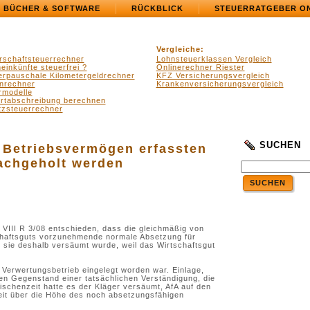
BÜCHER & SOFTWARE
RÜCKBLICK
STEUERRATGEBER O
Vergleiche:
rschaftsteuerrechner
Lohnsteuerklassen Vergleich
einkünfte steuerfrei ?
Onlinerechner Riester
erpauschale Kilometergeldrechner
KFZ Versicherungsvergleich
nrechner
Krankenversicherungsvergleich
rmodelle
ertabschreibung berechnen
zsteuerrechner
SUCHEN
s Betriebsvermögen erfassten
nachgeholt werden
SUCHEN
 VIII R 3/08 entschieden, dass die gleichmäßig von
chaftsguts vorzunehmende normale Absetzung für
 sie deshalb versäumt wurde, weil das Wirtschaftsgut
n Verwertungsbetrieb eingelegt worden war. Einlage,
n Gegenstand einer tatsächlichen Verständigung, die
ischenzeit hatte es der Kläger versäumt, AfA auf den
eit über die Höhe des noch absetzungsfähigen