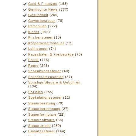
Geld & Finanzen
(163)
Gemischte News
(777)
Gesundheit
(205)
Gewerbesteuer
(78)
Immobilien
(222)
Kinder
(195)
Kirchensteuer
(18)
Körperschaftssteuer
(12)
Lohnsteuer
(74)
Pauschalen & Freibeträge
(76)
Politik
(716)
Rente
(248)
Schenkungssteuer
(40)
Solidaritätszuschlag
(37)
Sonstige Steuern & Gebühren
(134)
Soziales
(155)
Spekulationssteuer
(12)
Steuerberatung
(79)
Steuerberechnung
(27)
Steuerformulare
(22)
Steuersoftware
(58)
Steuerurteile
(289)
Umsatzssteuer
(144)