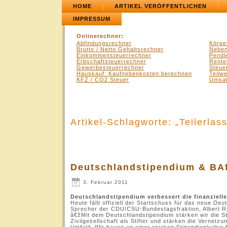
HOME
ARTIKEL VERÖFFENTLICHEN
IMPRESSUM
Onlinerechner
:
Abfindungsrechner
Körpe
Brutto / Netto Gehaltsrechner
Neben
Einkommensteuerrechner
Pendl
Erbschaftsteuerrechner
Rente
Gewerbesteuerrechner
Steue
Hauskauf: Kaufnebenkosten berechnen
Teilw
KFZ / CO2 Steuer
Umsat
Artikel-Schlagworte: „Teilerlass
Deutschlandstipendium & BA
3. Februar 2011
Deutschlandstipendium verbessert die finanziell
Heute fällt offiziell der Startschuss für das neue De
Sprecher der CDU/CSU-Bundestagsfraktion, Albert R
â€žMit dem Deutschlandstipendium stärken wir die St
Zivilgesellschaft als Stifter und stärken die Vernetz
Umfeld. Wir bauen an einer starken Stipendienkultur 