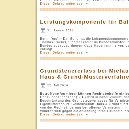
Diesen Beitrag weiterlesen »
Leistungskomponente für Baf
31. Januar 2011
Berlin (ots) – Der Bund hat die Leistungskomponent
Thomas Rachel, Staatssekretär im Bundesministeriu
Bundestagsabgeordneten Klaus Hagemann hervor, da
vorliegt.
Diesen Beitrag weiterlesen »
Grundsteuererlass bei Mietau
Haus & Grund-Musterverfahr
22. Juli 2010
Betroffene Vermieter können Rechtsbehelfe einle
Der Bundesfinanzhof (BFH) wird in naher Zukunft da
Beschränkung des Grundsteuererlasses für Vermieter 
Eigentümerschutz-Gemeinschaft Haus & Grund führt
von der Rechtsänderung betroffenen Vermietern, mit
Widerspruch gegen die Ablehnung ihres Grundsteuere
Diesen Beitrag weiterlesen »