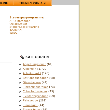
NLINE
THEMEN VON A-Z
Steuersparprogramme
:
ARD Ratgeber
QuickSteuer
SteuerSparErklärung
TAXMAN
WISO
KATEGORIEN
.
Abgeltungsteuer
(61)
Allgemein
(1.729)
Arbeitsmarkt
(145)
Betriebsausgaben
(68)
Dienstreisen
(44)
Einkommensteuer
(73)
Erbschaftssteuer
(73)
Existenzgründung
(59)
Fahrzeuge
(282)
Finanzamt
(44)
Finanzämter
(88)