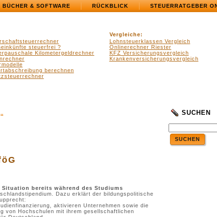
BÜCHER & SOFTWARE
RÜCKBLICK
STEUERRATGEBER O
Vergleiche:
rschaftsteuerrechner
Lohnsteuerklassen Vergleich
einkünfte steuerfrei ?
Onlinerechner Riester
erpauschale Kilometergeldrechner
KFZ Versicherungsvergleich
nrechner
Krankenversicherungsvergleich
rmodelle
ertabschreibung berechnen
zsteuerrechner
SUCHEN
“
SUCHEN
föG
e Situation bereits während des Studiums
utschlandstipendium. Dazu erklärt der bildungspolitische
upprecht:
udienfinanzierung, aktivieren Unternehmen sowie die
ung von Hochschulen mit ihrem gesellschaftlichen
für Deutschland.