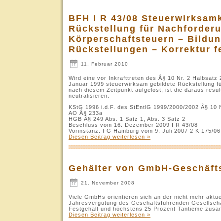
BFH I R 43/08 Steuerwirksamk
Rückstellung für Nachforder
Körperschaftsteuern – Bildu
Rückstellungen – Korrektur f
11. Februar 2010
Wird eine vor Inkrafttreten des Â§ 10 Nr. 2 Halbsatz
Januar 1999 steuerwirksam gebildete Rückstellung f
nach diesem Zeitpunkt aufgelöst, ist die daraus resu
neutralisieren.
KStG 1996 i.d.F. des StEntlG 1999/2000/2002 Â§ 10 N
AO Â§ 233a
HGB Â§ 249 Abs. 1 Satz 1, Abs. 3 Satz 2
Beschluss vom 16. Dezember 2009 I R 43/08
Vorinstanz: FG Hamburg vom 9. Juli 2007 2 K 175/06
Diesen Beitrag weiterlesen »
Gehälter von GmbH-Geschäft
21. November 2008
Viele GmbHs orientieren sich an der nicht mehr aktu
Jahresvergütung des Geschäftsführenden Gesellscha
Festgehalt und höchstens 25 Prozent Tantieme zusa
Diesen Beitrag weiterlesen »