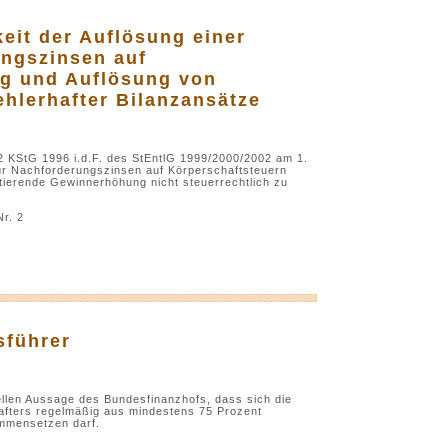
eit der Auflösung einer
ungszinsen auf
ng und Auflösung von
ehlerhafter Bilanzansätze
 2 KStG 1996 i.d.F. des StEntlG 1999/2000/2002 am 1.
ür Nachforderungszinsen auf Körperschaftsteuern
ltierende Gewinnerhöhung nicht steuerrechtlich zu
r. 2
sführer
ellen Aussage des Bundesfinanzhofs, dass sich die
fters regelmäßig aus mindestens 75 Prozent
mmensetzen darf.