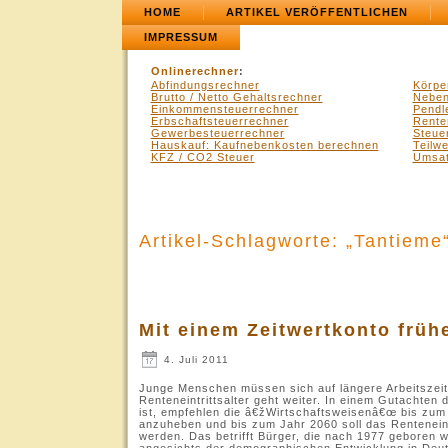
HOME
ARTIKEL VERÖFFENTLICHEN
IMPRESSUM
Onlinerechner
:
Abfindungsrechner
Körpe
Brutto / Netto Gehaltsrechner
Neben
Einkommensteuerrechner
Pendl
Erbschaftsteuerrechner
Rente
Gewerbesteuerrechner
Steue
Hauskauf: Kaufnebenkosten berechnen
Teilw
KFZ / CO2 Steuer
Umsat
Artikel-Schlagworte: „Tantieme
Mit einem Zeitwertkonto früh
4. Juli 2011
Junge Menschen müssen sich auf längere Arbeitszeit
Renteneintrittsalter geht weiter. In einem Gutachte
ist, empfehlen die â€žWirtschaftsweisenâ€œ bis zum
anzuheben und bis zum Jahr 2060 soll das Renteneint
werden. Das betrifft Bürger, die nach 1977 geboren w
angesichts der demographischen Entwicklung in Deut