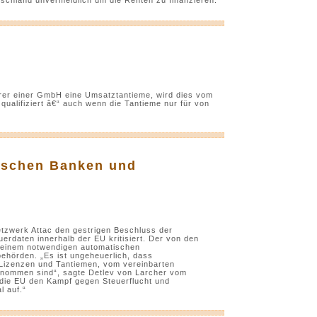
ührer einer GmbH eine Umsatztantieme, wird dies vom
alifiziert â€“ auch wenn die Tantieme nur für von
wischen Banken und
Netzwerk Attac den gestrigen Beschluss der
rdaten innerhalb der EU kritisiert. Der von den
n einem notwendigen automatischen
hörden. „Es ist ungeheuerlich, dass
Lizenzen und Tantiemen, vom vereinbarten
nommen sind“, sagte Detlev von Larcher vom
 die EU den Kampf gegen Steuerflucht und
l auf.“