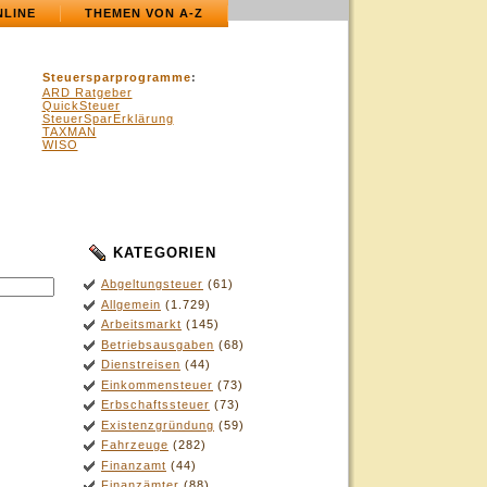
NLINE
THEMEN VON A-Z
Steuersparprogramme
:
ARD Ratgeber
QuickSteuer
SteuerSparErklärung
TAXMAN
WISO
KATEGORIEN
.
Abgeltungsteuer
(61)
Allgemein
(1.729)
Arbeitsmarkt
(145)
Betriebsausgaben
(68)
Dienstreisen
(44)
Einkommensteuer
(73)
Erbschaftssteuer
(73)
Existenzgründung
(59)
Fahrzeuge
(282)
Finanzamt
(44)
Finanzämter
(88)