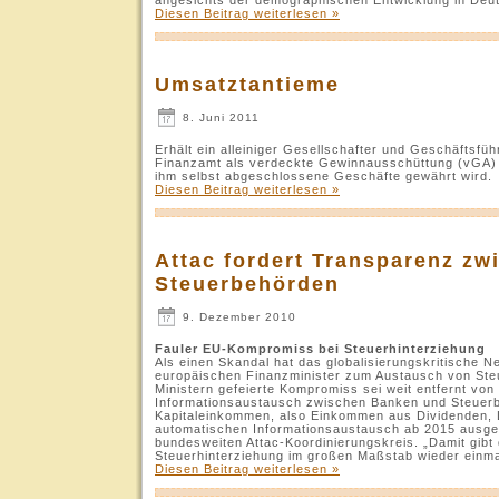
Diesen Beitrag weiterlesen »
Umsatztantieme
8. Juni 2011
Erhält ein alleiniger Gesellschafter und Geschäftsf
Finanzamt als verdeckte Gewinnausschüttung (vGA) qu
ihm selbst abgeschlossene Geschäfte gewährt wird.
Diesen Beitrag weiterlesen »
Attac fordert Transparenz z
Steuerbehörden
9. Dezember 2010
Fauler EU-Kompromiss bei Steuerhinterziehung
Als einen Skandal hat das globalisierungskritische 
europäischen Finanzminister zum Austausch von Steue
Ministern gefeierte Kompromiss sei weit entfernt vo
Informationsaustausch zwischen Banken und Steuerbe
Kapitaleinkommen, also Einkommen aus Dividenden, 
automatischen Informationsaustausch ab 2015 ausge
bundesweiten Attac-Koordinierungskreis. „Damit gibt
Steuerhinterziehung im großen Maßstab wieder einma
Diesen Beitrag weiterlesen »