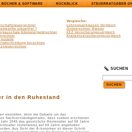
BÜCHER & SOFTWARE
RÜCKBLICK
STEUERRATGEBER O
Vergleiche:
rschaftsteuerrechner
Lohnsteuerklassen Vergleich
einkünfte steuerfrei ?
Onlinerechner Riester
erpauschale Kilometergeldrechner
KFZ Versicherungsvergleich
nrechner
Krankenversicherungsvergleich
rmodelle
ertabschreibung berechnen
zsteuerrechner
SUCHEN
“
SUCHEN
er in den Ruhestand
en einstellen, denn die Debatte um das
n des Sachverständigenrates, dass soeben erschienen
 Jahr 2045 das gesetzliche Rentenalter auf 68 Jahre
rittsalter stufenweise auf 69 Jahre angehoben
urden. Aus Sicht der Ã–konomen ist dieser Schritt
schland unvermeidlich um die Renten zu finanzieren.