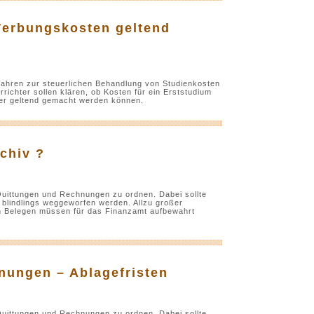
Werbungskosten geltend
fahren zur steuerlichen Behandlung von Studienkosten
ichter sollen klären, ob Kosten für ein Erststudium
r geltend gemacht werden können.
chiv ?
Quittungen und Rechnungen zu ordnen. Dabei sollte
 blindlings weggeworfen werden. Allzu großer
n Belegen müssen für das Finanzamt aufbewahrt
nungen – Ablagefristen
Quittungen und Rechnungen zu ordnen. Dabei sollte