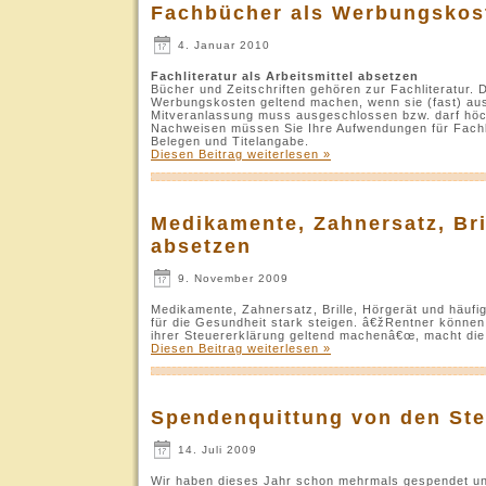
Fachbücher als Werbungskos
4. Januar 2010
Fachliteratur als Arbeitsmittel absetzen
Bücher und Zeitschriften gehören zur Fachliteratur. 
Werbungskosten geltend machen, wenn sie (fast) auss
Mitveranlassung muss ausgeschlossen bzw. darf höc
Nachweisen müssen Sie Ihre Aufwendungen für Fachli
Belegen und Titelangabe.
Diesen Beitrag weiterlesen »
Medikamente, Zahnersatz, Bri
absetzen
9. November 2009
Medikamente, Zahnersatz, Brille, Hörgerät und häuf
für die Gesundheit stark steigen. â€žRentner könne
ihrer Steuererklärung geltend machenâ€œ, macht die
Diesen Beitrag weiterlesen »
Spendenquittung von den Ste
14. Juli 2009
Wir haben dieses Jahr schon mehrmals gespendet u