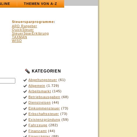
NLINE
THEMEN VON A-Z
Steuersparprogramme
:
ARD Ratgeber
QuickSteuer
SteuerSparErklärung
TAXMAN
WISO
KATEGORIEN
.
Abgeltungsteuer
(61)
Allgemein
(1.729)
Arbeitsmarkt
(145)
Betriebsausgaben
(68)
Dienstreisen
(44)
Einkommensteuer
(73)
Erbschaftssteuer
(73)
Existenzgründung
(59)
Fahrzeuge
(282)
Finanzamt
(44)
Finanzämter
(88)