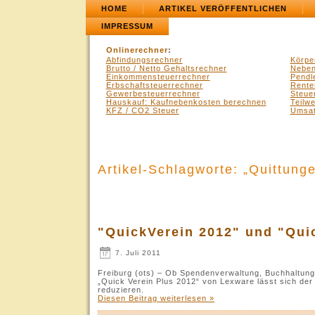
HOME
ARTIKEL VERÖFFENTLICHEN
IMPRESSUM
Onlinerechner
:
Abfindungsrechner
Körpe
Brutto / Netto Gehaltsrechner
Neben
Einkommensteuerrechner
Pendl
Erbschaftsteuerrechner
Rente
Gewerbesteuerrechner
Steue
Hauskauf: Kaufnebenkosten berechnen
Teilw
KFZ / CO2 Steuer
Umsat
Artikel-Schlagworte: „Quittung
"QuickVerein 2012" und "Qui
7. Juli 2011
Freiburg (ots) – Ob Spendenverwaltung, Buchhaltung 
„Quick Verein Plus 2012“ von Lexware lässt sich der 
reduzieren.
Diesen Beitrag weiterlesen »