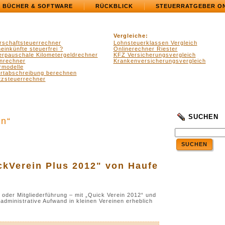
BÜCHER & SOFTWARE
RÜCKBLICK
STEUERRATGEBER O
Vergleiche:
rschaftsteuerrechner
Lohnsteuerklassen Vergleich
einkünfte steuerfrei ?
Onlinerechner Riester
erpauschale Kilometergeldrechner
KFZ Versicherungsvergleich
nrechner
Krankenversicherungsvergleich
rmodelle
ertabschreibung berechnen
zsteuerrechner
SUCHEN
en“
SUCHEN
ckVerein Plus 2012" von Haufe
oder Mitgliederführung – mit „Quick Verein 2012“ und
administrative Aufwand in kleinen Vereinen erheblich