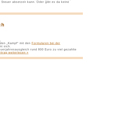
r Steuer absetzen kann. Oder gibt es da keine
ch
s
 den „Kampf“ mit den
Formularen bei der
t sich.
uerjahresausgleich rund 800 Euro zu viel gezahlte
itrag weiterlesen »