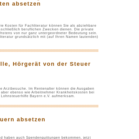
ten absetzen
Die Kosten für Fachliteratur können Sie als abziehbare
chließlich beruflichen Zwecken dienen. Die private
hstens von nur ganz untergeordneter Bedeutung sein.
teratur grundsätzlich mit (auf Ihren Namen lautenden)
lle, Hörgerät von der Steuer
ige Arztbesuche. Im Rentenalter können die Ausgaben
n aber ebenso wie Arbeitnehmer Krankheitskosten bei
 Lohnsteuerhilfe Bayern e.V. aufmerksam.
uern absetzen
nd haben auch Spendenquittungen bekommen, jetzt