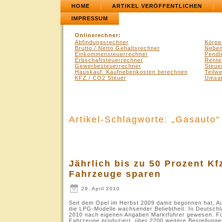
HOME
ARTIKEL VERÖFFENTLICHEN
IMPRESSUM
Onlinerechner
:
Abfindungsrechner
Körpe
Brutto / Netto Gehaltsrechner
Neben
Einkommensteuerrechner
Pendl
Erbschaftsteuerrechner
Rente
Gewerbesteuerrechner
Steue
Hauskauf: Kaufnebenkosten berechnen
Teilw
KFZ / CO2 Steuer
Umsat
Artikel-Schlagworte: „Gasauto“
Jährlich bis zu 50 Prozent K
Fahrzeuge sparen
29. April 2010
Seit dem Opel im Herbst 2009 damit begonnen hat, A
die LPG-Modelle wachsender Beliebtheit. In Deutsch
2010 nach eigenen Angaben Marktführer gewesen. Fü
Fahrzeuge produziert, über 2200 weitere Bestellungen