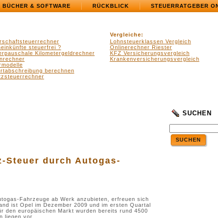
BÜCHER & SOFTWARE
RÜCKBLICK
STEUERRATGEBER O
Vergleiche:
rschaftsteuerrechner
Lohnsteuerklassen Vergleich
einkünfte steuerfrei ?
Onlinerechner Riester
erpauschale Kilometergeldrechner
KFZ Versicherungsvergleich
nrechner
Krankenversicherungsvergleich
rmodelle
ertabschreibung berechnen
zsteuerrechner
SUCHEN
SUCHEN
fz-Steuer durch Autogas-
utogas-Fahrzeuge ab Werk anzubieten, erfreuen sich
land ist Opel im Dezember 2009 und im ersten Quartal
r den europäischen Markt wurden bereits rund 4500
 liegen vor.