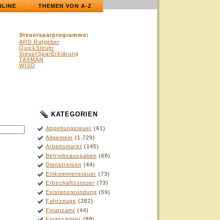
NLINE
THEMEN VON A-Z
Steuersparprogramme
:
ARD Ratgeber
QuickSteuer
SteuerSparErklärung
TAXMAN
WISO
KATEGORIEN
.
Abgeltungsteuer
(61)
Allgemein
(1.729)
Arbeitsmarkt
(145)
Betriebsausgaben
(68)
Dienstreisen
(44)
Einkommensteuer
(73)
Erbschaftssteuer
(73)
Existenzgründung
(59)
Fahrzeuge
(282)
Finanzamt
(44)
Finanzämter
(88)