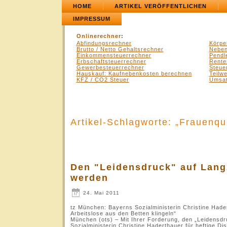
HOME
ARTIKEL VERÖFFENTLICHEN
IMPRESSUM
Onlinerechner
:
Abfindungsrechner
Körpe
Brutto / Netto Gehaltsrechner
Neben
Einkommensteuerrechner
Pendl
Erbschaftsteuerrechner
Rente
Gewerbesteuerrechner
Steue
Hauskauf: Kaufnebenkosten berechnen
Teilw
KFZ / CO2 Steuer
Umsat
Artikel-Schlagworte: „Frauenqu
Den "Leidensdruck" auf Lang
werden
24. Mai 2011
tz München: Bayerns Sozialministerin Christine Hade
Arbeitslose aus den Betten klingeln“
München (ots) – Mit Ihrer Forderung, den „Leidensdr
Sozialministerin Christine Haderthauer für heftige Di