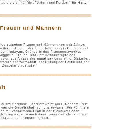
nau sie sich künftig „Fördern und Fordern“ für Hartz-
 Frauen und Männern
hied zwischen Frauen und Männern von seit Jahren
weiterem Ausbau der Kinderbetreuung in Deutschland
neider-Irudayam, Gründerin des Frauennetzwerkes
ggerle, Frauen- und Familienbauftragte des
ssion aus Anlass des equal pay days einig. Diskutiert
etern der Wirtschaft, der Bildung der Politik und der
 Zeppelin Universität.
it
 „Hausmütterchen“, „Karriereweib“ oder „Rabenmutter“
was die Gesellschaft von uns erwartet: Wir kümmern
ten mit verhärtetem Blick in der rücksichtslosen
rklichung wegen – auch dann, wenn das Kleinkind auf
Mama aus dem Fenster schaut.