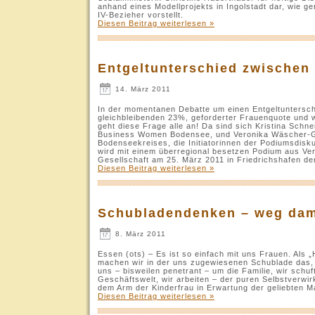
anhand eines Modellprojekts in Ingolstadt dar, wie ge
IV-Bezieher vorstellt.
Diesen Beitrag weiterlesen »
Entgeltunterschied zwischen
14. März 2011
In der momentanen Debatte um einen Entgeltuntersc
gleichbleibenden 23%, geforderter Frauenquote und 
geht diese Frage alle an! Da sind sich Kristina Sch
Business Women Bodensee, und Veronika Wäscher-Gö
Bodenseekreises, die Initiatorinnen der Podiumsdisku
wird mit einem überregional besetzen Podium aus Vertr
Gesellschaft am 25. März 2011 in Friedrichshafen der
Diesen Beitrag weiterlesen »
Schubladendenken – weg dam
8. März 2011
Essen (ots) – Es ist so einfach mit uns Frauen. Als
machen wir in der uns zugewiesenen Schublade das, 
uns – bisweilen penetrant – um die Familie, wir schuf
Geschäftswelt, wir arbeiten – der puren Selbstverwi
dem Arm der Kinderfrau in Erwartung der geliebten 
Diesen Beitrag weiterlesen »