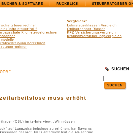
BÜCHER & SOFTWARE
RÜCKBLICK
STEUERRATGEBER O
Vergleiche:
rschaftsteuerrechner
Lohnsteuerklassen Vergleich
einkünfte steuerfrei ?
Onlinerechner Riester
erpauschale Kilometergeldrechner
KFZ Versicherungsvergleich
nrechner
Krankenversicherungsvergleich
rmodelle
ertabschreibung berechnen
zsteuerrechner
SUCHEN
ote“
SUCHEN
zeitarbeitslose muss erhöht
rthauer (CSU) im tz-Interview: „Wir müssen
uck“ auf Langzeitarbeitslose zu erhöhen, hat Bayerns
skussionen gesorgt. Im tz-Interview legt die 48-Jährige