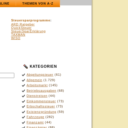
NLINE
THEMEN VON A-Z
Steuersparprogramme
:
ARD Ratgeber
QuickSteuer
SteuerSparErklärung
TAXMAN
WISO
KATEGORIEN
.
Abgeltungsteuer
(61)
Allgemein
(1.729)
Arbeitsmarkt
(145)
Betriebsausgaben
(68)
Dienstreisen
(44)
Einkommensteuer
(73)
Erbschaftssteuer
(73)
Existenzgründung
(59)
Fahrzeuge
(282)
Finanzamt
(44)
Finanzämter
(88)